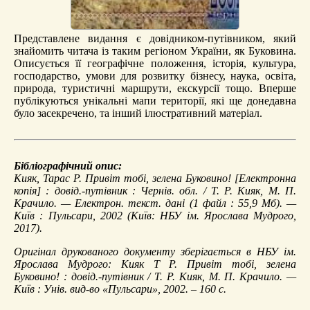
Представлене видання є довідником-путівником, який
знайомить читача із таким регіоном України, як Буковина.
Описується її географічне положення, історія, культура,
господарство, умови для розвитку бізнесу, наука, освіта,
природа, туристичні маршрути, екскурсії тощо. Вперше
публікуються унікальні мапи території, які ще донедавна
було засекречено, та інший ілюстративний матеріал.
Бібліографічний опис:
Кияк, Тарас Р.
Привіт тобі, зелена Буковино!
[Електронна
копія] : довід.-путівник : Чернів. обл. / Т. Р. Кияк, М. П.
Крачило. — Електрон. текст. дані (1 файл : 55,9 Мб). —
Київ : Пульсари, 2002 (Київ: НБУ ім. Ярослава Мудрого,
2017).
Оригінал друкованого документу зберігається в НБУ ім.
Ярослава Мудрого: Кияк Т Р. Привіт тобі, зелена
Буковино! : довід.-путівник / Т. Р. Кияк, М. П. Крачило. —
Київ : Унів. вид-во «Пульсари», 2002. – 160 с.