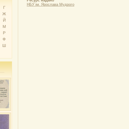
Ресурс надано
НБУ ім. Ярослава Мудрого
Г
Ж
Й
М
Р
Ф
Ш