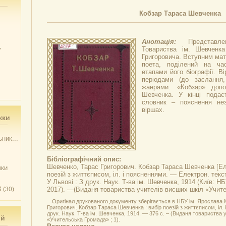
Кобзар Тараса Шевченка
Анотація:
Представл
у
Товариства ім. Шевченка
Григоровича. Вступним мат
поета, поділений на ча
етапами його біографії. Ві
періодами (до заслання,
жанрами. «Кобзар» допо
Шевченка. У кінці подає
словник – пояснення нез
віршах.
жки
ник...
Бібліографічний опис:
Шевченко, Тарас Григорович.
Кобзар Тараса Шевченка
[Ел
чки
поезій з життєписом, іл. і поясненнями. — Електрон. текст
У Львові : З друк. Наук. Т-ва ім. Шевченка, 1914 (Київ: 
3
(30)
2017). —(Виданя товариства учителів висших шкіл «Учите
Оригінал друкованого документу зберігається в НБУ ім. Ярослава
Григорович. Кобзар Тараса Шевченка : вибір поезій з життєписом, іл. 
друк. Наук. Т-ва ім. Шевченка, 1914. — 376 с. – (Виданя товариства 
ий
«Учительська Громада» ; 1).