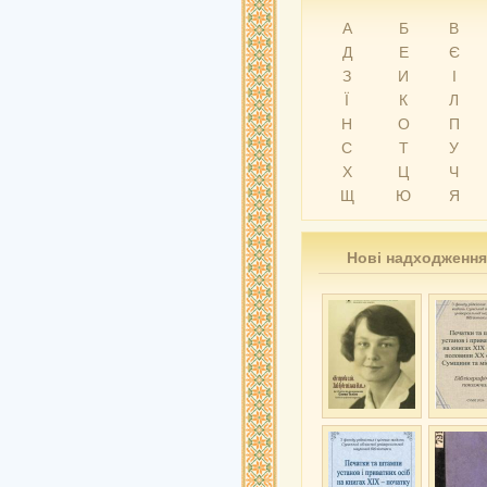
А
Б
В
Д
Е
Є
З
И
І
Ї
К
Л
Н
О
П
С
Т
У
Х
Ц
Ч
Щ
Ю
Я
Нові надходження