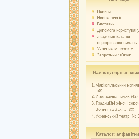
Новини
Нові колекції
Виставки
Допомога користувач
Зведений каталог
оцифрованих видань
Учасникам проекту
Зворотний зв’язок
Найпопулярніші кни
1.
Маріюпільський могиль
(58)
2.
У запашних полях
(42)
3.
Традиційні жіночі соро
Волині та Захі...
(33)
4.
Український театр. № 
Каталог: алфавітн