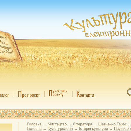
П
учасники
П
К
роекту
талог
ро проект
онтакти
Головна
→
Мистецтво
→
Література
→
Шевченко Тарас
Головна
→
Культурологія
→
Історія культури
→
Наукове 