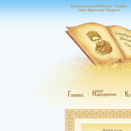
Н
нові
Г
К
адходження
оловна
а
Навігація