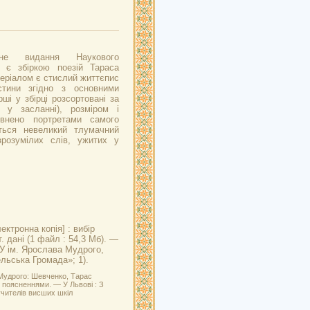
ене видання Наукового
 є збіркою поезій Тараса
еріалом є стислий життєпис
стини згідно з основними
рші у збірці розсортовані за
 у засланні), розміром і
внено портретами самого
ться невеликий тлумачний
розумілих слів, ужитих у
ектронна копія] : вибір
. дані (1 файл : 54,3 Мб). —
НБУ ім. Ярослава Мудрого,
льська Громада»; 1).
 Мудрого: Шевченко, Тарас
і поясненнями. — У Львові : З
учителів висших шкіл