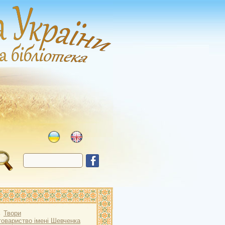
→
Твори
товариство імені Шевченка