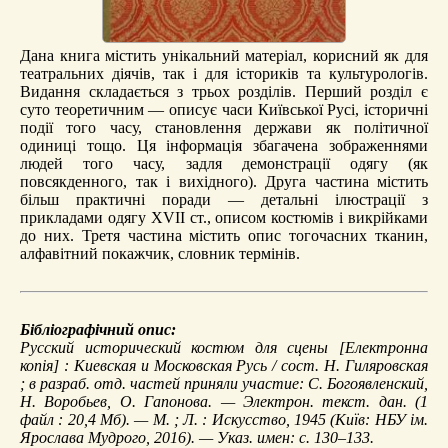
Дана книга містить унікальний матеріал, корисний як для
театральних діячів, так і для істориків та культурологів.
Видання складається з трьох розділів. Перший розділ є
суто теоретичним — описує часи Київської Русі, історичні
події того часу, становлення держави як політичної
одиниці тощо. Ця інформація збагачена зображеннями
людей того часу, задля демонстрації одягу (як
повсякденного, так і вихідного). Друга частина містить
більш практичні поради — детальні ілюстрації з
прикладами одягу XVII ст., описом костюмів і викрійками
до них. Третя частина містить опис тогочасних тканин,
алфавітний покажчик, словник термінів.
Бібліографічний опис:
Русский исторический костюм для сцены
[Електронна
копія] : Киевская и Московская Русь / сост. Н. Гиляровская
; в разраб. отд. частей приняли участие: С. Богоявленский,
Н. Воробьев, О. Гапонова. — Электрон. текст. дан. (1
файл : 20,4 Мб). — М. ; Л. : Искусство, 1945 (Київ: НБУ ім.
Ярослава Мудрого, 2016). — Указ. имен: с. 130–133.