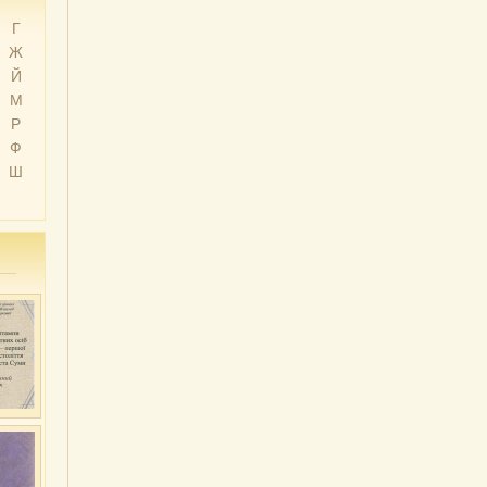
Г
Ж
Й
М
Р
Ф
Ш