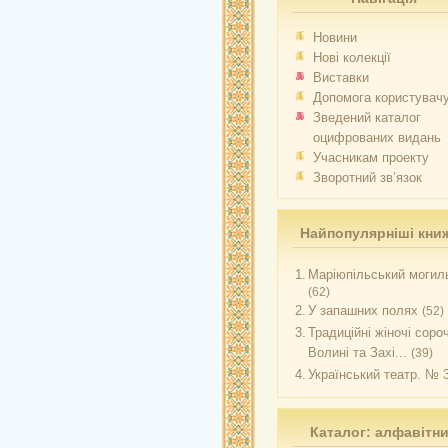
Новини
Нові колекції
Виставки
Допомога користувач
Зведений каталог
оцифрованих видань
Учасникам проекту
Зворотний зв’язок
Найпопулярніші кни
1.
Маріюпільський могиль
(62)
2.
У запашних полях
(52)
3.
Традиційні жіночі соро
Волині та Захі...
(39)
4.
Український театр. № 
Каталог: алфавітн