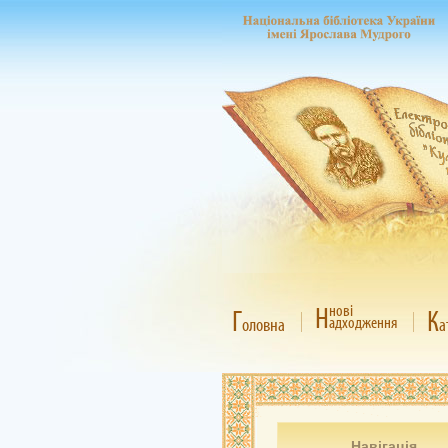
Н
нові
Г
К
адходження
оловна
а
Навігація