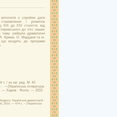
 антологія є спробою дати
становлення і розвиток
ід XIX до XXI століття: від
тляревського до п'єс наших
о тому увійшли драматичні
А. Крима, О. Марданя та ін.
 що входять до програми
.
4 т. / за заг. ред. М. Ю.
]- . —(Українська література.
). — Харків : Фоліо. — 2010
удрого: Українська драматургія :
оліо, 2010. — 474 с. – (Українська