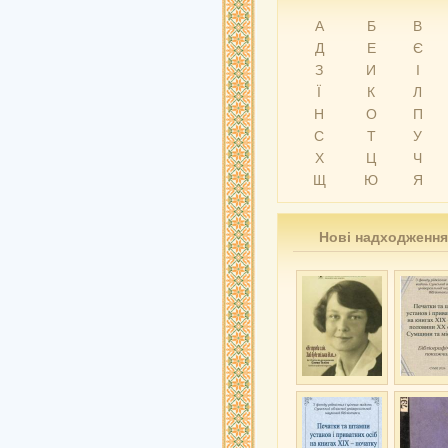
А
Б
В
Д
Е
Є
З
И
І
Ї
К
Л
Н
О
П
С
Т
У
Х
Ц
Ч
Щ
Ю
Я
Нові надходження