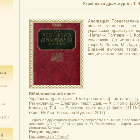
Українська драматургія. Т. 4
Анотація:
Представлена
цілісне уявлення про 
у
української драматургії в
«Наталки Полтавки» І. Ко
сучасників. До четвертог
твори С. Лелюх, М. Ладо, 
Видання включає твори,
вищих навчальних закладів
жки
ник...
Бібліографічний опис:
Українська драматургія
[Електронна копія] : антологія : [у 
Резніковича]. — Електрон. текст. дані. — Х. : Фоліо, [200-
чки
Колекція). Т. 4 : — Електрон. текст. дані (1 файл : 111 Мб
(Київ: НБУ ім. Ярослава Мудрого, 2017).
3
(30)
Оригінал друкованого документу зберігається в НБУ ім. Ярослава М
антологія : [у 4 т.]. Т. 4 / за заг. ред. М. Ю. Резніковича]. — Харків : Ф
література. Колекція).
Ресурс надано
ий
Видавництво "Фоліо"