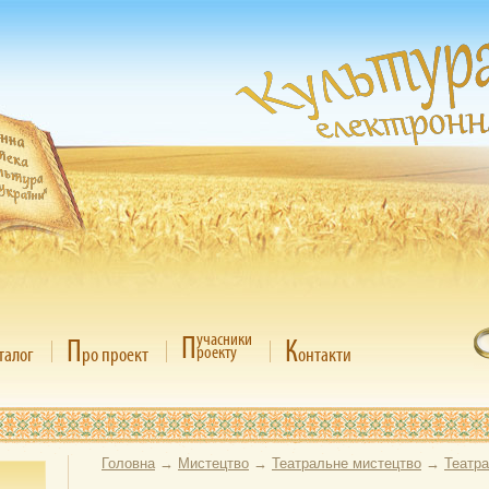
П
учасники
П
К
роекту
талог
ро проект
онтакти
Головна
→
Мистецтво
→
Театральне мистецтво
→
Театра