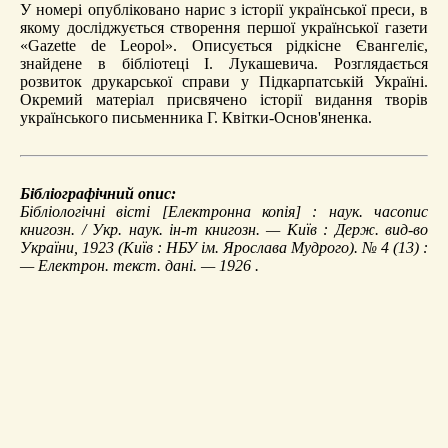
У номері опубліковано нарис з історії української преси, в
якому досліджується створення першої української газети
«Gazette de Leopol». Описується рідкісне Євангеліє,
знайдене в бібліотеці І. Лукашевича. Розглядається
розвиток друкарської справи у Підкарпатській Україні.
Окремий матеріал присвячено історії видання творів
українського письменника Г. Квітки-Основ'яненка.
Бібліографічний опис:
Бібліологічні вісті
[Електронна копія] : наук. часопис
книгозн. / Укр. наук. ін-т книгозн. — Київ : Держ. вид-во
України, 1923 (Київ : НБУ ім. Ярослава Мудрого). № 4 (13) :
— Електрон. текст. дані. — 1926 .