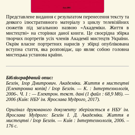
Представлене видання є результатом перенесення тексту та
деякого ілюстративного матеріалу з циклу телевізійних
сюжетів під загальною назвою «Академіки. Життя в
мистецтві» на сторінки даної книги. Це своєрідна збірка
творчих портретів усіх членів Академії мистецтв України.
Окрім власне портретних нарисів у збірці опублікована
вступна стаття, яка розповідає, що являє собою головна
мистецька установа країни.
Бібліографічний опис:
Безгін, Ігор Дмитрович.
Академіки. Життя в мистецтві
[Електронна копія] / Ігор Безгін. — К. : Інтертехнологія,
2006-. Ч. 1 : — Електрон. текст. дані (1 файл : 68,9 Мб). —
2006 (Київ: НБУ ім. Ярослава Мудрого, 2017).
Оригінал друкованого документу зберігається в НБУ ім.
Ярослава Мудрого: Безгін І. Д. Академіки. Життя в
мистецтві / Ігор Безгін. — Київ : Інтертехнологія, 2006. –
176 с.