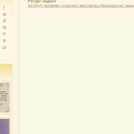
Ресурс надано
Інститут проблем сучасного мистецтва Національної акад
Г
Ж
Й
М
Р
Ф
Ш