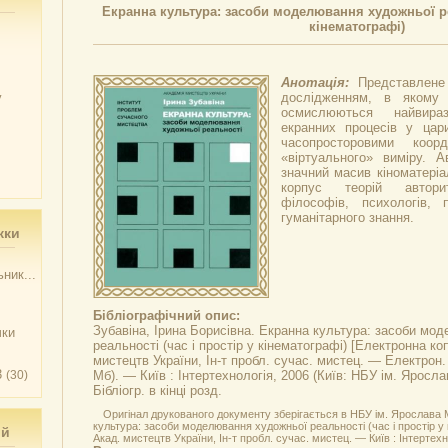
Екранна культура: засоби моделювання художньої реа
кінематографі)
Анотація:
Представлене
у
дослідженням, в якому 
осмислюються найвираз
екранних процесів у цар
часопросторовими коорд
«віртуального» виміру. 
значний масив кіноматеріа
корпус теорій авторит
філософів, психологів, 
гуманітарного знання.
жки
ник...
Бібліографічний опис:
Зубавіна, Ірина Борисівна.
Екранна культура: засоби мо
чки
реальності (час і простір у кінематографі)
[Електронна копі
мистецтв України, Ін-т пробл. сучас. мистец. — Електрон. 
3
(30)
Мб). — Київ : Інтертехнологія, 2006 (Київ: НБУ ім. Яросл
Бібліогр. в кінці розд.
Оригінал друкованого документу зберігається в НБУ ім. Ярослава М
культура: засоби моделювання художньої реальності (час і простір у к
ий
Акад. мистецтв України, Ін-т пробл. сучас. мистец. — Київ : Інтертехно