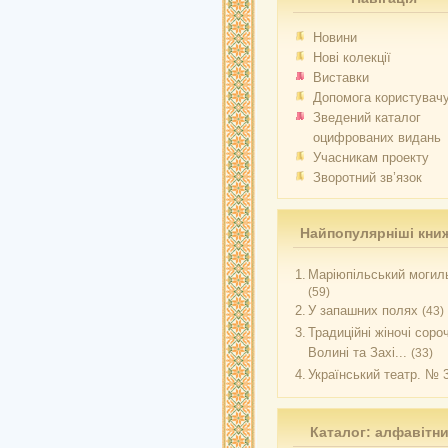
Новини
Нові колекції
Виставки
Допомога користувач
Зведений каталог
оцифрованих видань
Учасникам проекту
Зворотний зв’язок
Найпопулярніші кни
1.
Маріюпільський могиль
(59)
2.
У запашних полях
(43)
3.
Традиційні жіночі соро
Волині та Захі...
(33)
4.
Український театр. № 
Каталог: алфавітн