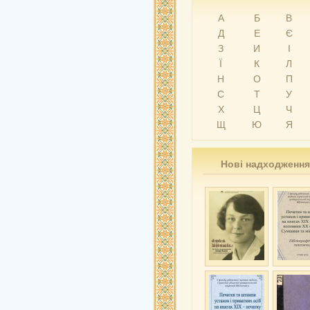
А
Б
В
Д
Е
Є
З
И
І
Ї
К
Л
Н
О
П
С
Т
У
Х
Ц
Ч
Щ
Ю
Я
Нові надходження