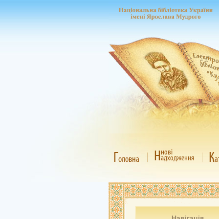
Н
нові
Г
К
адходження
оловна
а
Навігація