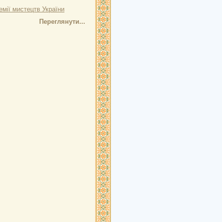
емії мистецтв України
Переглянути...