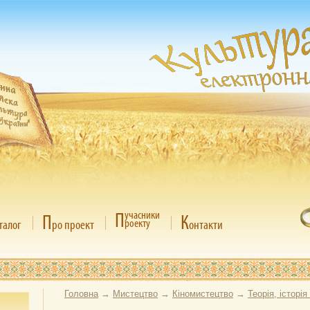
П
учасники
П
К
роекту
талог
ро проект
онтакти
Головна
→
Мистецтво
→
Кіномистецтво
→
Теорія, історія