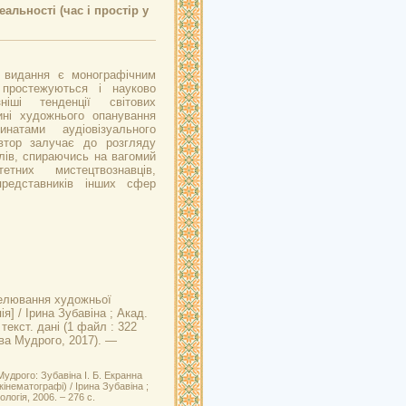
льності (час і простір у
 видання є монографічним
простежуються і науково
ніші тенденції світових
ині художнього опанування
инатами аудіовізуального
Автор залучає до розгляду
лів, спираючись на вагомий
етних мистецтвознавців,
представників інших сфер
делювання художньої
я] / Ірина Зубавіна ; Акад.
текст. дані (1 файл : 322
ава Мудрого, 2017). —
удрого: Зубавіна І. Б. Екранна
інематографі) / Ірина Зубавіна ;
логія, 2006. – 276 с.