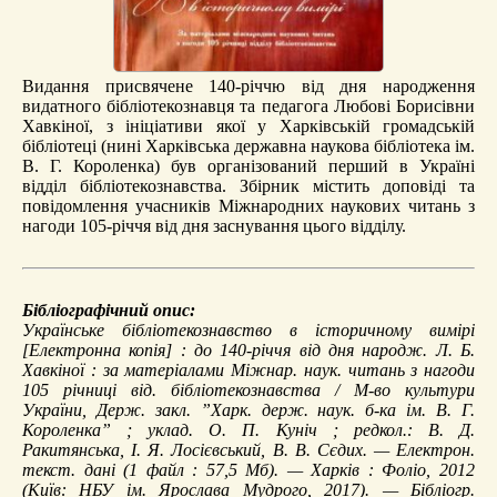
Видання присвячене 140-річчю від дня народження
видатного бібліотекознавця та педагога Любові Борисівни
Хавкіної, з ініціативи якої у Харківській громадській
бібліотеці (нині Харківська державна наукова бібліотека ім.
В. Г. Короленка) був організований перший в Україні
відділ бібліотекознавства. Збірник містить доповіді та
повідомлення учасників Міжнародних наукових читань з
нагоди 105-річчя від дня заснування цього відділу.
Бібліографічний опис:
Українське бібліотекознавство в історичному вимірі
[Електронна копія] : до 140-річчя від дня народж. Л. Б.
Хавкіної : за матеріалами Міжнар. наук. читань з нагоди
105 річниці від. бібліотекознавства / М-во культури
України, Держ. закл. ”Харк. держ. наук. б-ка ім. В. Г.
Короленка” ; уклад. О. П. Куніч ; редкол.: В. Д.
Ракитянська, І. Я. Лосієвський, В. В. Сєдих. — Електрон.
текст. дані (1 файл : 57,5 Мб). — Харків : Фоліо, 2012
(Київ: НБУ ім. Ярослава Мудрого, 2017). — Бібліогр.