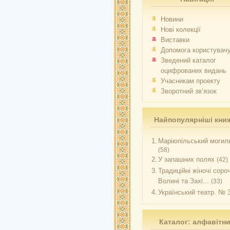
Новини
Нові колекції
Виставки
Допомога користувач
Зведений каталог
оцифрованих видань
Учасникам проекту
Зворотний зв’язок
Найпопулярніші кни
1.
Маріюпільський могиль
(58)
2.
У запашних полях
(42)
3.
Традиційні жіночі соро
Волині та Захі...
(33)
4.
Український театр. № 
Каталог: алфавітн