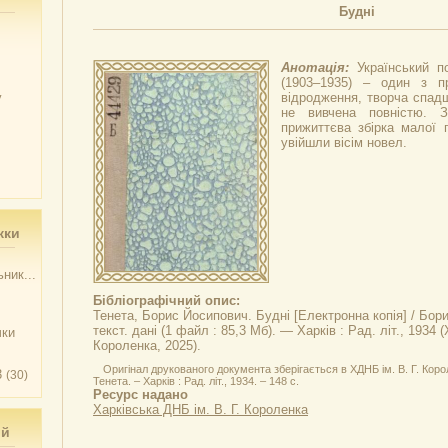
Будні
Анотація:
Український п
(1903–1935) – один з пр
у
відродження, творча спадщ
не вивчена повністю. З
прижиттєва збірка малої 
увійшли вісім новел.
жки
ник...
Бібліографічний опис:
Тенета, Борис Йосипович.
Будні
[Електронна копія] / Бор
текст. дані (1 файл : 85,3 Мб). — Харків : Рад. літ., 1934 (
чки
Короленка, 2025).
Оригінал друкованого документа зберігається в ХДНБ ім. В. Г. Корол
3
(30)
Тенета. – Харків : Рад. літ., 1934. – 148 с.
Ресурс надано
Харківська ДНБ ім. В. Г. Короленка
ий