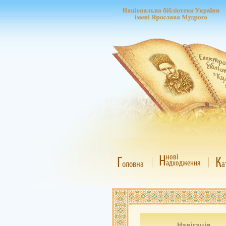
Н
нові
Г
К
адходження
оловна
а
Навігація