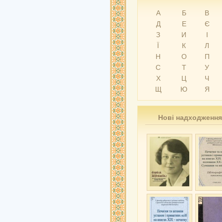
А
Б
В
Д
Е
Є
З
И
І
Ї
К
Л
Н
О
П
С
Т
У
Х
Ц
Ч
Щ
Ю
Я
Нові надходження