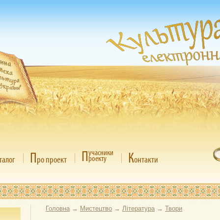
П
учасники
П
К
роекту
талог
ро проект
онтакти
Головна
→
Мистецтво
→
Література
→
Твори