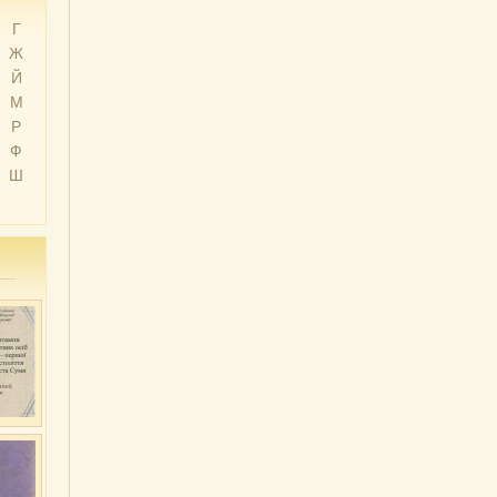
Г
Ж
Й
М
Р
Ф
Ш