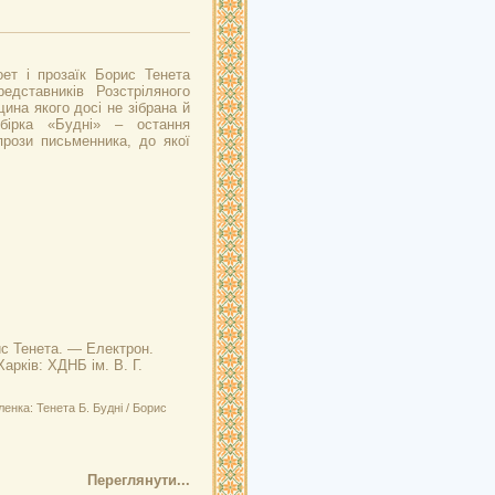
оет і прозаїк Борис Тенета
едставників Розстріляного
ина якого досі не зібрана й
бірка «Будні» – остання
прози письменника, до якої
ис Тенета. — Електрон.
Харків: ХДНБ ім. В. Г.
енка: Тенета Б. Будні / Борис
Переглянути...