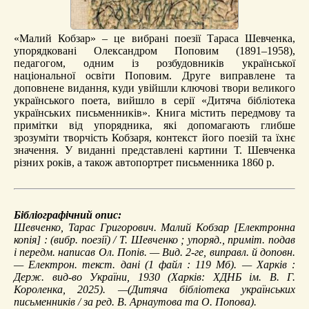
«Малий Кобзар» – це вибрані поезії Тараса Шевченка,
упорядковані Олександром Поповим (1891–1958),
педагогом, одним із розбудовників української
національної освіти Поповим. Друге виправлене та
доповнене видання, куди увійшли ключові твори великого
українського поета, вийшло в серії «Дитяча бібліотека
українських письменників». Книга містить передмову та
примітки від упорядника, які допомагають глибше
зрозуміти творчість Кобзаря, контекст його поезій та їхнє
значення. У виданні представлені картини Т. Шевченка
різних років, а також автопортрет письменника 1860 р.
Бібліографічний опис:
Шевченко, Тарас Григорович.
Малий Кобзар
[Електронна
копія] : (вибр. поезії) / Т. Шевченко ; упоряд., приміт. подав
і передм. написав Ол. Попів. — Вид. 2-ге, виправл. й доповн.
— Електрон. текст. дані (1 файл : 119 Мб). — Харків :
Держ. вид-во України, 1930 (Харків: ХДНБ ім. В. Г.
Короленка, 2025). —(Дитяча бібліотека українських
письменників / за ред. В. Арнаутова та О. Попова).