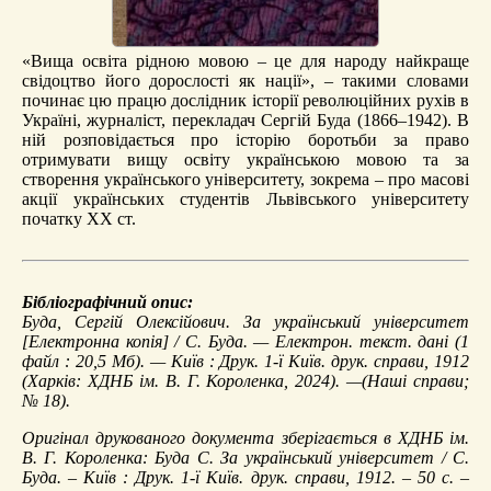
«Вища освіта рідною мовою – це для народу найкраще
свідоцтво його дорослості як нації», – такими словами
починає цю працю дослідник історії революційних рухів в
Україні, журналіст, перекладач Сергій Буда (1866–1942). В
ній розповідається про історію боротьби за право
отримувати вищу освіту українською мовою та за
створення українського університету, зокрема – про масові
акції українських студентів Львівського університету
початку ХХ ст.
Бібліографічний опис:
Буда, Сергій Олексійович.
За український університет
[Електронна копія] / С. Буда. — Електрон. текст. дані (1
файл : 20,5 Мб). — Київ : Друк. 1-ї Київ. друк. справи, 1912
(Харків: ХДНБ ім. В. Г. Короленка, 2024). —(Наші справи;
№ 18).
Оригінал друкованого документа зберігається в ХДНБ ім.
В. Г. Короленка: Буда С. За український університет / С.
Буда. – Київ : Друк. 1-ї Київ. друк. справи, 1912. – 50 с. –