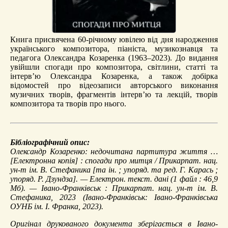
Книга присвячена 60-річному ювілею від дня народження
українського композитора, піаніста, музикознавця та
педагога Олександра Козаренка (1963–2023). До видання
увійшли спогади про композитора, світлини, статті та
інтерв’ю Олександра Козаренка, а також добірка
відомостей про відеозаписи авторського виконання
музичних творів, фрагментів інтерв’ю та лекцій, творів
композитора та творів про нього.
Бібліографічний опис:
Олександр Козаренко: недочитана партитура життя …
[Електронна копія] : спогади про митця / Прикарпат. нац.
ун-т ім. В. Стефаника [та ін. ; упоряд. та ред. Г. Карась ;
упоряд. Р. Дзундза]. — Електрон. текст. дані (1 файл : 46,9
Мб). — Івано-Франківськ : Прикарпат. нац. ун-т ім. В.
Стефаника, 2023 (Івано-Франківськ: Івано-Франківська
ОУНБ ім. І. Франка, 2023).
Оригінал друкованого документа зберігається в Івано-