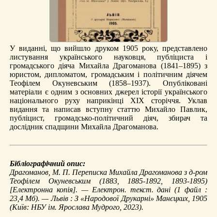
У виданні, що вийшло друком 1905 року, представлено
листування українського науковця, публіциста і
громадського діяча Михайла Драгоманова (1841–1895) з
юристом, дипломатом, громадським і політичним діячем
Теофілем Окуневським (1858–1937). Опубліковані
матеріали є одним з основних джерел історії українського
національного руху наприкінці ХІХ сторіччя. Уклав
видання та написав вступну статтю Михайло Павлик,
публіцист, громадсько-політичний діяч, збирач та
дослідник спадщини Михайла Драгоманова.
Бібліографічний опис:
Драгоманов, М. П.
Переписка Михайла Драгоманова з д-ром
Теофілем Окуневським (1883, 1885-1892, 1893-1895)
[Електронна копія]. — Електрон. текст. дані (1 файл :
23,4 Мб). — Львів : З «Народової Друкарні» Манєцких, 1905
(Київ: НБУ ім. Ярослава Мудрого, 2023).