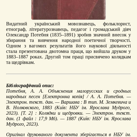
Видатний український мовознавець, фольклорист,
етнограф, літературознавець, педагог і громадський діяч
Олександр Потебня (1835–1891) зробив значний внесок у
збирання та вивчення народної поетичної творчості.
Одним з вагомих результатів його наукової діяльності
стала презентована двотомна праця, що вийшла друком у
1883–1887 роках. Другий том праці присвячено колядкам
та щедрівкам.
Бібліографічний опис:
Потебня, А. А.
Объяснения малорусских и сродных
народных песен
[Електронна копія] / А. А. Потебня. —
Электрон. текст. дан. — Варшава : В тип. М. Земкевича и
В. Нолковского, 1883 (Київ: НБУ ім. Ярослава Мудрого,
2023). [Т. 2] :
Колядки и щедровки
. — Электрон. текст.
дан. (1 файл : 17,9 Мб). — 1887 (Київ: НБУ ім. Ярослава
Мудрого, 2023).
Оригінал друкованого документа зберігається в НБУ ім.