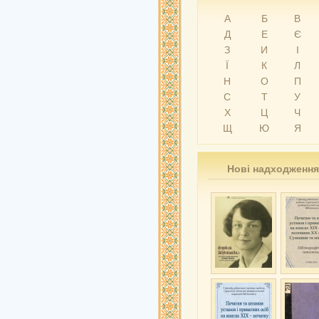
А
Б
В
Д
Е
Є
З
И
І
Ї
К
Л
Н
О
П
С
Т
У
Х
Ц
Ч
Щ
Ю
Я
Нові надходження