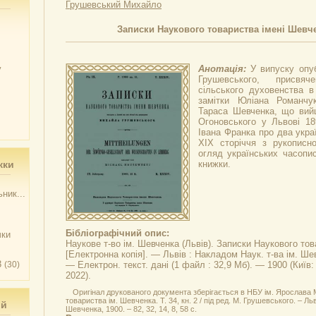
Грушевський Михайло
Записки Наукового товариства імені Шевченк
у
Анотація:
У випуску опу
Грушевського, присвяче
сільського духовенства в
замітки Юліана Романчу
Тараса Шевченка, що вий
Огоновського у Львові 18
Івана Франка про два украї
ХІХ сторіччя з рукописно
огляд українських часописі
жки
книжки.
ник...
Бібліографічний опис:
чки
Наукове т-во ім. Шевченка (Львів).
Записки Наукового тов
[Електронна копія]. — Львів : Накладом Наук. т-ва ім. Шевче
3
(30)
— Електрон. текст. дані (1 файл : 32,9 Мб). — 1900 (Київ
2022).
Оригінал друкованого документа зберігається в НБУ ім. Ярослава
товариства ім. Шевченка. Т. 34, кн. 2 / під ред. М. Грушевського. – Ль
ий
Шевченка, 1900. – 82, 32, 14, 8, 58 с.