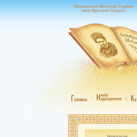
Н
нові
Г
К
адходження
оловна
а
Навігація