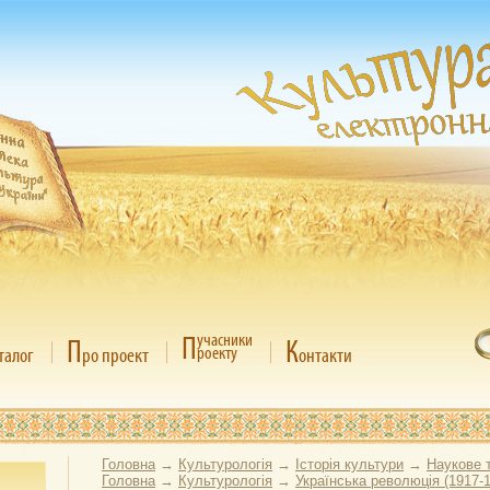
П
учасники
П
К
роекту
талог
ро проект
онтакти
Головна
→
Культурологія
→
Історія культури
→
Наукове 
Головна
→
Культурологія
→
Українська революція (1917-