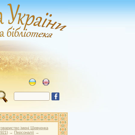
товариство імені Шевченка
1921)
→
Персоналії
→