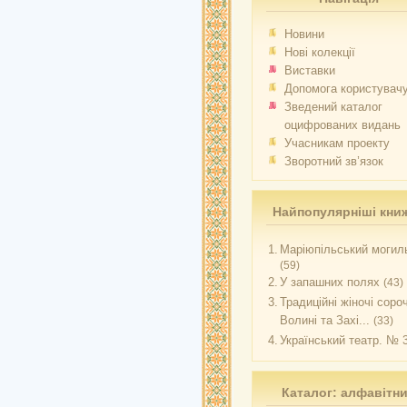
Новини
Нові колекції
Виставки
Допомога користувач
Зведений каталог
оцифрованих видань
Учасникам проекту
Зворотний зв’язок
Найпопулярніші кни
1.
Маріюпільський могиль
(59)
2.
У запашних полях
(43)
3.
Традиційні жіночі соро
Волині та Захі...
(33)
4.
Український театр. № 
Каталог: алфавітн