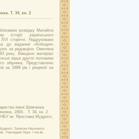
а. Т. 34, кн. 2
бліковано розвідку Михайла
ну історії українського
 XVI сторіччі. Надруковано
ка до видання «Кобзаря»
шло за редакцією Омеляна
93 року. Вміщено матеріал
нські вірші другої половини
го збірника. Представлено
в за 1899 рік і рецензії на
ариства імені Шевченка
нка, 1893- . Т. 34, кн. 2 :
: НБУ ім. Ярослава Мудрого,
 Мудрого: Записки Наукового
вів : Накладом Наук. т-ва ім.