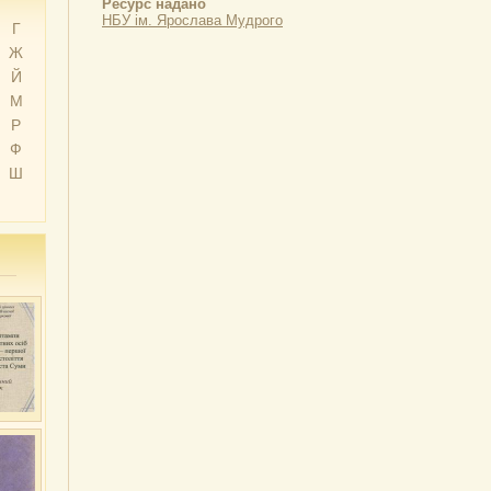
Ресурс надано
НБУ ім. Ярослава Мудрого
Г
Ж
Й
М
Р
Ф
Ш