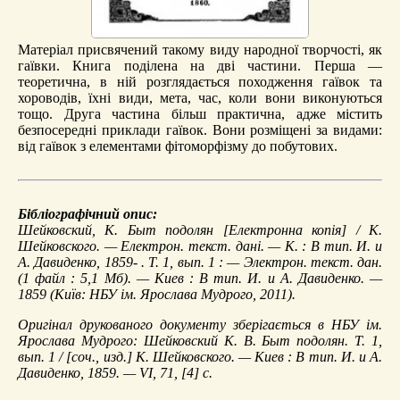
Матеріал присвячений такому виду народної творчості, як
гаївки. Книга поділена на дві частини. Перша —
теоретична, в ній розглядається походження гаївок та
хороводів, їхні види, мета, час, коли вони виконуються
тощо. Друга частина більш практична, адже містить
безпосередні приклади гаївок. Вони розміщені за видами:
від гаївок з елементами фітоморфізму до побутових.
Бібліографічний опис:
Шейковский, К.
Быт подолян
[Електронна копія] / К.
Шейковского. — Електрон. текст. дані. — К. : В тип. И. и
А. Давиденко, 1859- . Т. 1, вып. 1 : — Электрон. текст. дан.
(1 файл : 5,1 Мб). — Киев : В тип. И. и А. Давиденко. —
1859 (Київ: НБУ ім. Ярослава Мудрого, 2011).
Оригінал друкованого документу зберігається в НБУ ім.
Ярослава Мудрого: Шейковский К. В. Быт подолян. Т. 1,
вып. 1 / [соч., изд.] К. Шейковского. — Киев : В тип. И. и А.
Давиденко, 1859. — VI, 71, [4] с.