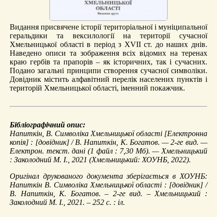
Видання присвячене історії територіальної і муніципальної
геральдики та вексилології на території сучасної
Хмельницької області в період з XVII ст. до наших днів.
Наведено описи та зображення всіх відомих на теренах
краю гербів та прапорів – як історичних, так і сучасних.
Подано загальні принципи створення сучасної символіки.
Довідник містить алфавітний перелік населених пунктів і
територій Хмельницької області, іменний покажчик.
Бібліографічний опис:
Напиткін, В.
Символіка Хмельницької області
[Електронна
копія] : [довідник] / В. Напиткін, К. Богатов. — 2-ге вид. —
Електрон. текст. дані (1 файл : 7,30 Мб). — Хмельницький
: Заколодний М. І., 2021 (Хмельницький: ХОУНБ, 2022).
Оригінал друкованого документа зберігається в ХОУНБ:
Напиткін В. Символіка Хмельницької області : [довідник] /
В. Напиткін, К. Богатов. – 2-ге вид. – Хмельницький :
Заколодний М. І., 2021. – 252 с. : іл.