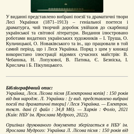
У виданні представлено вибрані поезії та драматичні твори
Лесі Українки (1871–1913) – геніальної поетеси і
драматурга, чий творчий доробок увійшов до скарбниці
української та світової літератури. Видання ілюстровано
роботами видатних українських художників – І. Труша, О.
Кульчицької, О. Новаківського та ін., що працювали в той
самий період, що і Леся Українка. Поряд з цим у книжці
використано ілюстрації відомих сучасних майстрів: В.
Чебаника, Н. Лопухової, В. Патика, Є. Безніска, І.
Крислача і Б. Пікулицького.
Бібліографічний опис:
Українка, Леся.
Лісова пісня
[Електронна копія] : 150 років
від дня народж. Л. Українки : [у вид. представлено вибрані
поезії та драматичні твори] / Леся Українка. — Електрон.
текст. дані (1 файл : 34,8 Мб). — Харків : Фоліо, 2021
(Київ: НБУ ім. Ярослава Мудрого, 2022).
Оригінал друкованого документа зберігається в НБУ ім.
Ярослава Мудрого: Українка Л. Лісова пісня : 150 років від