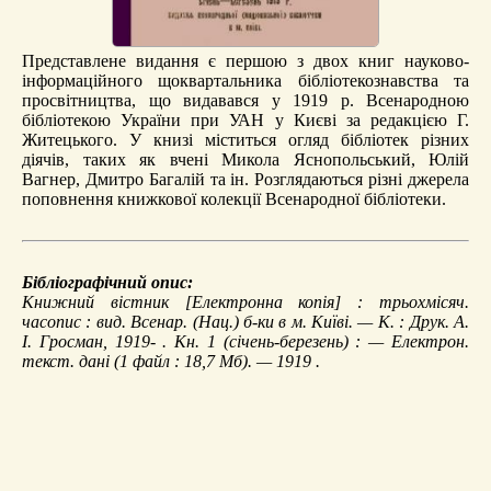
Представлене видання є першою з двох книг науково-
інформаційного щоквартальника бібліотекознавства та
просвітництва, що видавався у 1919 р. Всенародною
бібліотекою України при УАН у Києві за редакцією Г.
Житецького. У книзі міститься огляд бібліотек різних
діячів, таких як вчені Микола Яснопольський, Юлій
Вагнер, Дмитро Багалій та ін. Розглядаються різні джерела
поповнення книжкової колекції Всенародної бібліотеки.
Бібліографічний опис:
Книжний вістник
[Електронна копія] : трьохмісяч.
часопис : вид. Всенар. (Нац.) б-ки в м. Київі. — К. : Друк. А.
І. Гросман, 1919- . Кн. 1 (січень-березень) : — Електрон.
текст. дані (1 файл : 18,7 Мб). — 1919 .