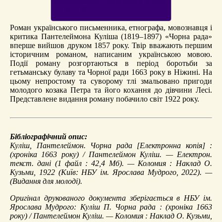
Роман українського письменника, етнографа, мовознавця і
критика Пантелеймона Куліша (1819–1897) «Чорна рада»
вперше вийшов друком 1857 року. Твір вважають першим
історичним романом, написаним українською мовою.
Події роману розгортаються в період боротьби за
гетьманську булаву та Чорної ради 1663 року в Ніжині. На
цьому непростому та суворому тлі змальовано пригоди
молодого козака Петра та його кохання до дівчини Лесі.
Представлене видання роману побачило світ 1922 року.
Бібліографічний опис:
Куліш, Пантелеймон.
Чорна рада
[Електронна копія] :
(хроніка 1663 року) / Пантелеймон Куліш. — Електрон.
текст. дані (1 файл : 42,4 Мб). — Коломия : Наклад О.
Кузьми, 1922 (Київ: НБУ ім. Ярослава Мудрого, 2022). —
(Видання для молоді).
Оригінал друкованого документа зберігається в НБУ ім.
Ярослава Мудрого: Куліш П. Чорна рада : (хроніка 1663
року) / Пантелеймон Куліш. — Коломия : Наклад О. Кузьми,