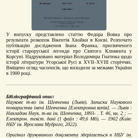
У випуску представлено статтю Федора Вовка про
результати розкопок Вікентія Хвойки в Києві. Розпочато
публікацію дослідження Івана Франка, присвяченого
історії староруської легенди про Святого Климента у
Корсуні. Надруковано матеріал Володимира Гнатюка щодо
історії літератури Угорської Русі в XVII–XVIII сторіччях.
Вміщено огляд часописів, що виходили за межами України
в 1900 році.
Бібліографічний опис:
Наукове т-во ім. Шевченка (Львів).
Записки Наукового
товариства імені Шевченка
[Електронна копія]. — Львів :
Накладом Наук. т-ва ім. Шевченка, 1893- . Т. 46, кн. 2 : —
Електрон. текст. дані (1 файл : 49,6 Мб). — 1902 (Київ:
НБУ ім. Ярослава Мудрого, 2022).
Оригінал друкованого документа зберігається в НБУ ім.