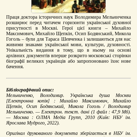
Праця доктора історичних наук Володимира Мельниченка
розширює перед читачем горизонти української духовної
присутності в Москві. Герої цієї книги – Михайло
Максимович, Михайло Щепкін, Осип Бодянський, Микола
Гоголь – були для Тараса Шевченка і залишаються для нас
живими знаками української мови, культури, духовності.
Унікальність видання в тому, що в ньому на основі
архівних документів вперше розкрито московські сторінки
біографії великих українців або запропоновано їхнє нове
бачення.
Бібліографічний опис:
Мельниченко, Володимир.
Українська душа Москви
[Електронна копія] : Михайло Максимович, Михайло
Щепкін, Осип Бодянський, Микола Гоголь / Володимир
Мельниченко. — Електрон. текст. дані (1 файл : 47,9 Мб).
— Москва : ОЛМА Медіа Групп, 2010 (Київ: НБУ ім.
Ярослава Мудрого, 2022).
Оригінал друкованого документа зберігається в НБУ ім.