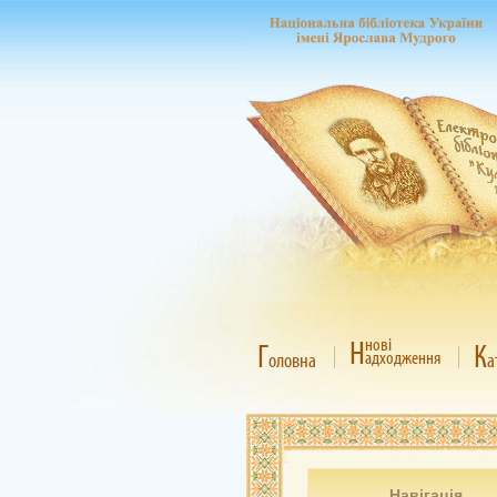
Н
нові
Г
К
адходження
оловна
а
Навігація