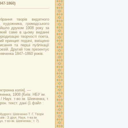
47-1860)
брання творів видатного
, художника, громадського
ийшло друком 1908 року за
який саме в цьому виданні
еріодизацію творчості поета.
ий принцип подачі, вміщено
исання та перші публікації
оезій. Другий том презентує
вченка 1847–1860 років.
ктронна копія]. —
вченка, 1908 (Київ: НБУ ім.
 Наук. т-во ім. Шевченка; т.
рон. текст. дані (1 файл :
Мудрого: Шевченко Т. Г. Твори
ів : З друк. Наук. т-ва ім.
к. т-во ім. Шевченка ; т. 7).