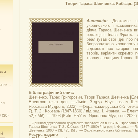
Твори Тараса Шевченка. Кобзарь (18
Анотація:
Двотомне зі
українського письменника
у
діяча Тараса Шевченка в
редакцією Івана Франка, 
реалізував свої ідеї про п
Запроваджено хронологічн
відомості про історію нап
творів, варіанти окремих п
творчу спадщину Тараса Ше
жки
ник...
Бібліографічний опис:
Шевченко, Тарас Григорович.
Твори Тараса Шевченка
[Еле
Електрон. текст. дані. — Львів : З друк. Наук. т-ва ім. Ше
чки
Ярослава Мудрого, 2022). —(Українсько-руська бібліотека /
7). Т. 2 :
Кобзарь (1847-1860)
/ під ред. І. Франка. — Елект
3
(30)
52,7 Мб). — 1908 (Київ: НБУ ім. Ярослава Мудрого, 2022).
Оригінал друкованого документа зберігається в НБУ ім. Ярослава 
Тараса Шевченка. Т. 2 : Кобзарь (1847-1860) / під ред. І. Франка. — Льв
Шевченка, 1908. – [3], 423, [5] с. — (Українсько-руська бібліотека / Нау
ий
Ресурс надано