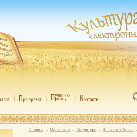
П
учасники
П
К
роекту
талог
ро проект
онтакти
Головна
→
Мистецтво
→
Література
→
Шевченко Тарас