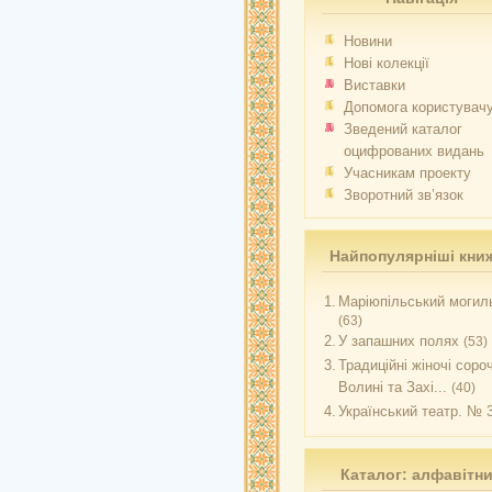
Новини
Нові колекції
Виставки
Допомога користувач
Зведений каталог
оцифрованих видань
Учасникам проекту
Зворотний зв’язок
Найпопулярніші кни
1.
Маріюпільський могиль
(63)
2.
У запашних полях
(53)
3.
Традиційні жіночі соро
Волині та Захі...
(40)
4.
Український театр. № 
Каталог: алфавітн