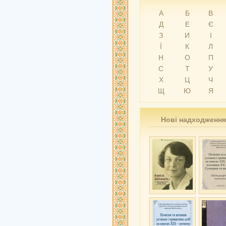
А
Б
В
Д
Е
Є
З
И
І
Ї
К
Л
Н
О
П
С
Т
У
Х
Ц
Ч
Щ
Ю
Я
Нові надходження