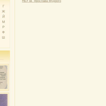
НБУ ім. Ярослава Мудрого
Г
Ж
Й
М
Р
Ф
Ш