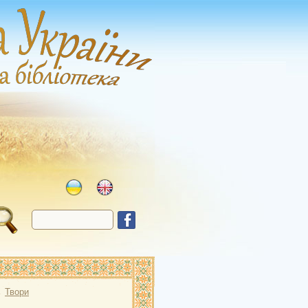
→
Твори