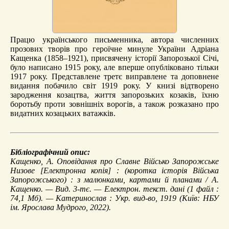
Працю українського письменника, автора численних
прозових творів про героїчне минуле України Адріана
Кащенка (1858–1921), присвячену історії Запорозької Січі,
було написано 1915 року, але вперше опубліковано тільки
1917 року. Представлене третє виправлене та доповнене
видання побачило світ 1919 року. У книзі відтворено
зародження козацтва, життя запорозьких козаків, їхню
боротьбу проти зовнішніх ворогів, а також розказано про
видатних козацьких ватажків.
Бібліографічний опис:
Кащенко, А.
Оповідання про Славне Військо Запорожське
Низове
[Електронна копія] : (коротка історія Війська
Запорожського) : з малюнками, картами й планами / А.
Кащенко. — Вид. 3-тє. — Електрон. текст. дані (1 файл :
74,1 Мб). — Катеринослав : Укр. вид-во, 1919 (Київ: НБУ
ім. Ярослава Мудрого, 2022).