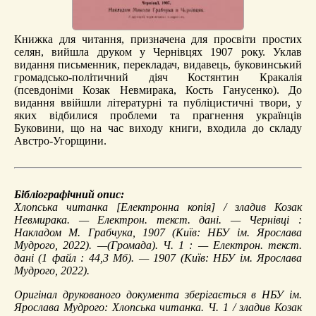
Книжка для читання, призначена для просвіти простих
селян, вийшла друком у Чернівцях 1907 року. Уклав
видання письменник, перекладач, видавець, буковинський
громадсько-політичний діяч Костянтин Кракалія
(псевдоніми Козак Невмирака, Кость Ганусенко). До
видання ввійшли літературні та публіцистичні твори, у
яких відбилися проблеми та прагнення українців
Буковини, що на час виходу книги, входила до складу
Австро-Угорщини.
Бібліографічний опис:
Хлопська читанка
[Електронна копія] / зладив Козак
Невмирака. — Електрон. текст. дані. — Чернівці :
Накладом М. Грабчука, 1907 (Київ: НБУ ім. Ярослава
Мудрого, 2022). —(Громада). Ч. 1 : — Електрон. текст.
дані (1 файл : 44,3 Мб). — 1907 (Київ: НБУ ім. Ярослава
Мудрого, 2022).
Оригінал друкованого документа зберігається в НБУ ім.
Ярослава Мудрого: Хлопська читанка. Ч. 1 / зладив Козак