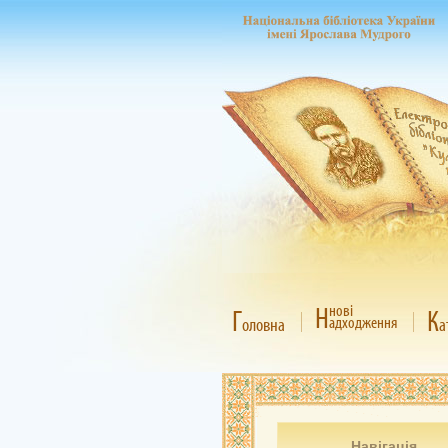
Н
нові
Г
К
адходження
оловна
а
Навігація