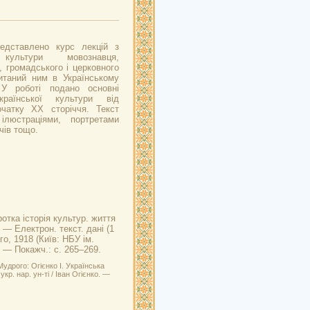
едставлено курс лекцій з
 культури мовознавця,
, громадського і церковного
читаний ним в Українському
 У роботі подано основні
країнської культури від
чатку ХХ сторіччя. Текст
ілюстраціями, портретами
чів тощо.
ротка історія культур. життя
. — Електрон. текст. дані (1
о, 1918 (Київ: НБУ ім.
. — Покажч.: с. 265–269.
удрого: Огієнко І. Українська
укр. нар. ун-ті / Іван Огієнко. —