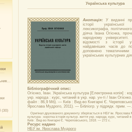
Українська культура
Анотація:
У виданні пр
історії української
у
лексикографа, політичного
діяча Івана Огієнка, про
народному університеті.
відомості з історії у
найдавніших часів до по
доповнено тематичними 
українських культурних дія
жки
ник...
Бібліографічний опис:
Огієнко, Іван.
Українська культура
[Електронна копія] : ко
укр. народа : курс, читаний в укр. нар. ун-ті / Іван Огієнко
чки
файл : 86,9 Мб). — Київ : Вид-во Книгарні Є. Череповськог
Ярослава Мудрого, 2011). — Бібліогр. у підрядк. прим. —
3
(30)
Оригінал друкованого документу зберігається в НБУ ім. Ярослава М
культура : коротка історія культур. життя укр. народа; курс, читаний в 
Київ : Вид-во Книгарні Є. Череповського, 1918. — 272 с.
Ресурс надано
ий
НБУ ім. Ярослава Мудрого