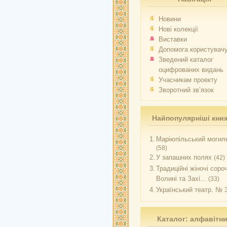
Новини
Нові колекції
Виставки
Допомога користувач
Зведений каталог
оцифрованих видань
Учасникам проекту
Зворотний зв’язок
Найпопулярніші кни
1.
Маріюпільський могиль
(58)
2.
У запашних полях
(42)
3.
Традиційні жіночі соро
Волині та Захі...
(33)
4.
Український театр. № 
Каталог: алфавітн