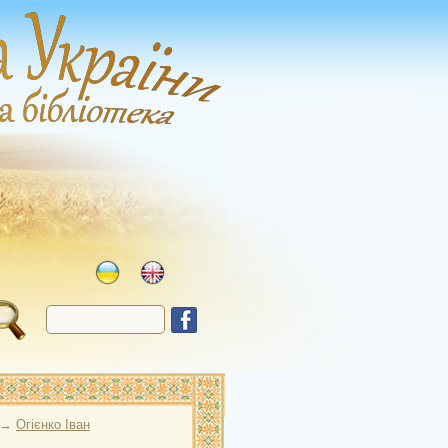
→
Огієнко Іван