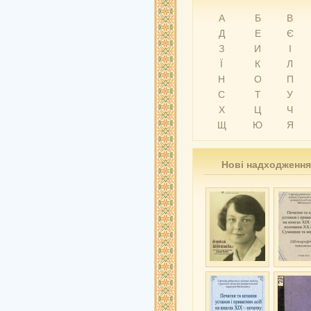
А
Б
В
Д
Е
Є
З
И
І
Ї
К
Л
Н
О
П
С
Т
У
Х
Ц
Ч
Щ
Ю
Я
Нові надходження