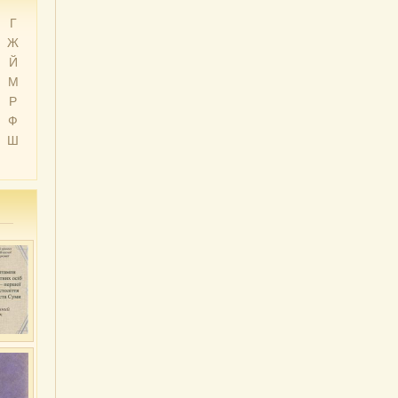
Г
Ж
Й
М
Р
Ф
Ш