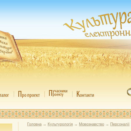
П
учасники
П
К
роекту
талог
ро проект
онтакти
Головна
→
Культурологія
→
Мовознавство
→
Персоналії