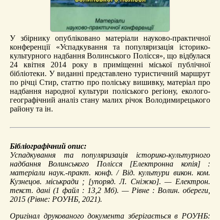
У збірнику опубліковано матеріали науково-практичної
конференції «Успадкування та популяризація історико-
культурного надбання Волинського Полісся», що відбулася
24 квітня 2014 року в приміщенні міської публічної
бібліотеки. У виданні представлено туристичний маршрут
по річці Стир, статтю про поліську вишивку, матеріал про
надбання народної культури поліського регіону, еколого-
географічний аналіз стану малих річок Володимирецького
району та ін.
Бібліографічний опис:
Успадкування та популяризація історико-культурного
надбання Волинського Полісся
[Електронна копія] :
матеріали наук.-практ. конф. / Від. культури викон. ком.
Кузнецов. міськради ; [упоряд. Л. Сніжко]. — Електрон.
текст. дані (1 файл : 13,2 Мб). — Рівне : Волин. обереги,
2015 (Рівне: РОУНБ, 2021).
Оригінал друкованого документа зберігається в РОУНБ: