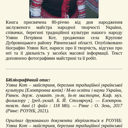
Книга присвячена 80-річчю від дня народження
заслуженого майстра народної творчості України,
співачки, берегині традиційної культури нашого народу
Уляни Петрівни Кот, уродженки села Крупове
Дубровицького району Рівненської області. Опубліковано
біографію Уляни Кот, нариси про її творчість, відгуки про
неї та її діяльність у засобах масової інформації. Текст
доповнено фотографіями майстрині та її робіт.
Бібліографічний опис:
Уляна Кот – майстриня, берегиня традиційної української
культури
[Електронна копія] / М-во освіти і науки України,
Рівнен. держ. гуманіт. ун-т, Ін-т мистецтв, Каф. муз.
фольклору ; [ред.-уклад. Б. Й. Столярчук]. — Електрон.
текст. дані (1 файл : 118 Мб). — Рівне : О. Зень, 2017
(Рівне: РОУНБ, 2021).
Оригінал друкованого документа зберігається в РОУНБ:
Уляна Кот – майстриня, берегиня традиційної української