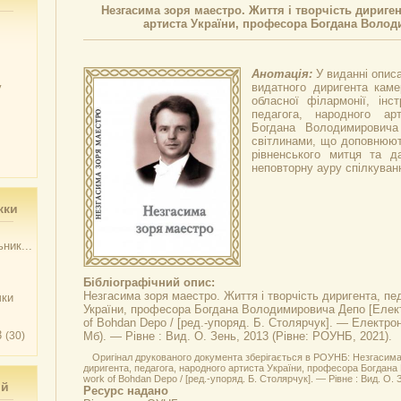
Незгасима зоря маестро. Життя і творчість дириген
артиста України, професора Богдана Воло
Анотація:
У виданні опис
у
видатного диригента каме
обласної філармонії, інст
педагога, народного ар
Богдана Володимировича
світлинами, що доповнюют
рівненського митця та д
неповторну ауру спілкуван
жки
ник...
Бібліографічний опис:
Незгасима зоря маестро. Життя і творчість диригента, пе
чки
України, професора Богдана Володимировича Депо
[Елект
of Bohdan Depo / [ред.-упоряд. Б. Столярчук]. — Електрон.
3
(30)
Мб). — Рівне : Вид. О. Зень, 2013 (Рівне: РОУНБ, 2021).
Оригінал друкованого документа зберігається в РОУНБ: Незгасима 
диригента, педагога, народного артиста України, професора Богдана 
work of Bohdan Depo / [ред.-упоряд. Б. Столярчук]. — Рівне : Вид. О. З
ий
Ресурс надано