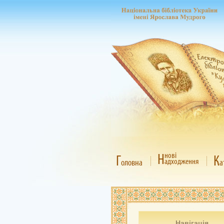
Н
нові
Г
К
адходження
оловна
а
Навігація