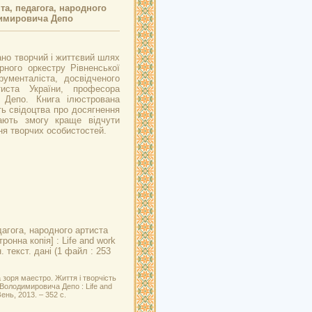
та, педагога, народного
димировича Депо
ано творчий і життєвий шлях
рного оркестру Рівненської
рументаліста, досвідченого
тиста України, професора
 Депо. Книга ілюстрована
ь свідоцтва про досягнення
ають змогу краще відчути
ня творчих особистостей.
дагога, народного артиста
ронна копія] : Life and work
 текст. дані (1 файл : 253
зоря маестро. Життя і творчість
Володимировича Депо : Life and
ень, 2013. – 352 с.