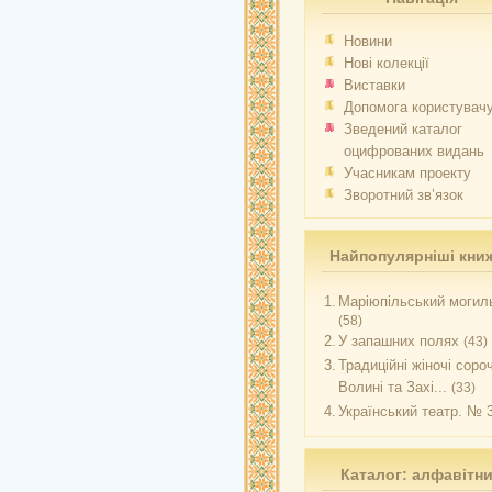
Новини
Нові колекції
Виставки
Допомога користувач
Зведений каталог
оцифрованих видань
Учасникам проекту
Зворотний зв’язок
Найпопулярніші кни
1.
Маріюпільський могиль
(58)
2.
У запашних полях
(43)
3.
Традиційні жіночі соро
Волині та Захі...
(33)
4.
Український театр. № 
Каталог: алфавітн