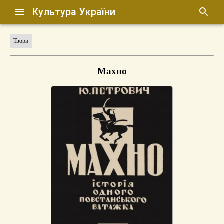
Культура України
Твори
Махно