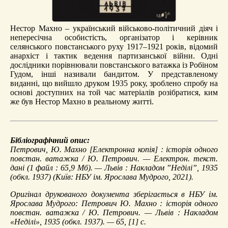
Нестор Махно – український військово-політичний діяч і
непересічна особистість, організатор і керівник
селянського повстанського руху 1917–1921 років, відомий
анархіст і тактик ведення партизанської війни. Одні
дослідники порівнювали повстанського ватажка із Робіном
Гудом, інші називали бандитом. У представленому
виданні, що вийшло друком 1935 року, зроблено спробу на
основі доступних на той час матеріалів розібратися, ким
же був Нестор Махно в реальному житті.
Бібліографічний опис:
Петрович, Ю.
Махно
[Електронна копія] : історія одного
повстан. ватажка / Ю. Петрович. — Електрон. текст.
дані (1 файл : 65,9 Мб). — Львів : Накладом ”Неділі”, 1935
(обкл. 1937) (Київ: НБУ ім. Ярослава Мудрого, 2021).
Оригінал друкованого документа зберігається в НБУ ім.
Ярослава Мудрого: Петрович Ю. Махно : історія одного
повстан. ватажка / Ю. Петрович. — Львів : Накладом
«Неділі», 1935 (обкл. 1937). — 65, [1] с.