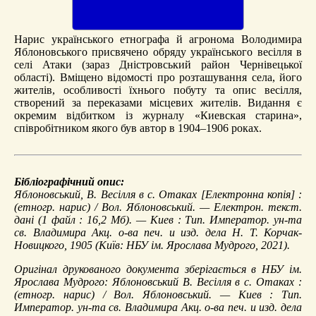
Нарис українського етнографа й агронома Володимира
Яблоновського присвячено обряду українського весілля в
селі Атаки (зараз Дністровський район Чернівецької
області). Вміщено відомості про розташування села, його
жителів, особливості їхнього побуту та опис весілля,
створений за переказами місцевих жителів. Видання є
окремим відбитком із журналу «Киевская старина»,
співробітником якого був автор в 1904–1906 роках.
Бібліографічний опис:
Яблоновський, В.
Весілля в с. Отаках
[Електронна копія] :
(етногр. нарис) / Вол. Яблоновський. — Електрон. текст.
дані (1 файл : 16,2 Мб). — Киев : Тип. Император. ун-та
св. Владимира Акц. о-ва печ. и изд. дела Н. Т. Корчак-
Новицкого, 1905 (Київ: НБУ ім. Ярослава Мудрого, 2021).
Оригінал друкованого документа зберігається в НБУ ім.
Ярослава Мудрого: Яблоновський В. Весілля в с. Отаках :
(етногр. нарис) / Вол. Яблоновський. — Киев : Тип.
Император. ун-та св. Владимира Акц. о-ва печ. и изд. дела