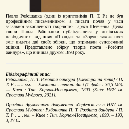
Павло Рябошапка (один із криптонімів П. Т. Р.) не був
професійним письменником, а писати почав у часи
загальної захопленості творчістю Тараса Шевченка. Деякі
твори Павла Рябошапки публікувалися у львівських
періодичних виданнях «Правда» та «Зоря»; також поет
зміг видати дві своїх збірки, що отримали суперечливі
оцінки. Представлено збірку творів поета «Розбита
бандура», що вийшла друком 1893 року.
Бібліографічний опис:
Рябошапка, П. Т.
Розбита бандура
[Електронна копія] / П.
Т. Р …… кы. — Електрон. текст. дані (1 файл : 36,5 Мб).
— Киев : Тип. Корчак-Новицького, 1893 (Київ: НБУ ім.
Ярослава Мудрого, 2021).
Оригінал друкованого документа зберігається в НБУ ім.
Ярослава Мудрого: Рябошапка П. Т. Розбита бандура / П.
Т. Р …… кы. – Киев : Тип. Корчак-Новицького, 1893. – 193,
3, IV С.