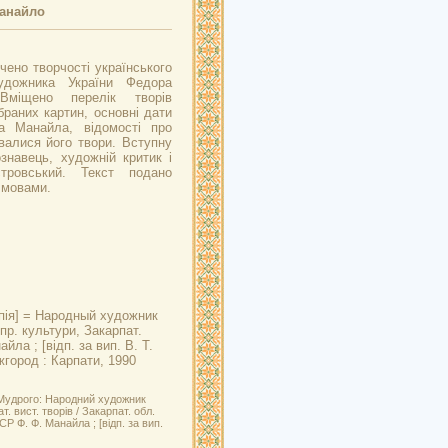
анайло
ено творчості українського
удожника України Федора
Вміщено перелік творів
браних картин, основні дати
а Манайла, відомості про
валися його твори. Вступну
знавець, художній критик і
тровський. Текст подано
 мовами.
пія] = Народный художник
пр. культури, Закарпат.
ла ; [відп. за вип. В. Т.
жгород : Карпати, 1990
 Мудрого: Народний художник
вист. творів / Закарпат. обл.
Р Ф. Ф. Манайла ; [відп. за вип.