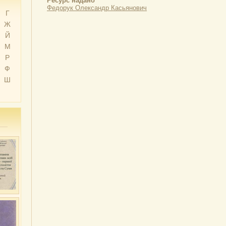
Ресурс надано
Федорук Олександр Касьянович
Г
Ж
Й
М
Р
Ф
Ш