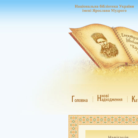
Н
нові
Г
К
адходження
оловна
а
Навігація