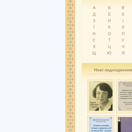
А
Б
В
Д
Е
Є
З
И
І
Ї
К
Л
Н
О
П
С
Т
У
Х
Ц
Ч
Щ
Ю
Я
Нові надходження