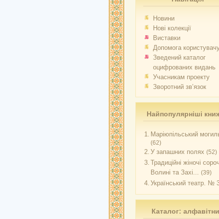
Новини
Нові колекції
Виставки
Допомога користувач
Зведений каталог
оцифрованих видань
Учасникам проекту
Зворотний зв’язок
Найпопулярніші кни
1.
Маріюпільський могиль
(62)
2.
У запашних полях
(52)
3.
Традиційні жіночі соро
Волині та Захі...
(39)
4.
Український театр. № 
Каталог: алфавітн