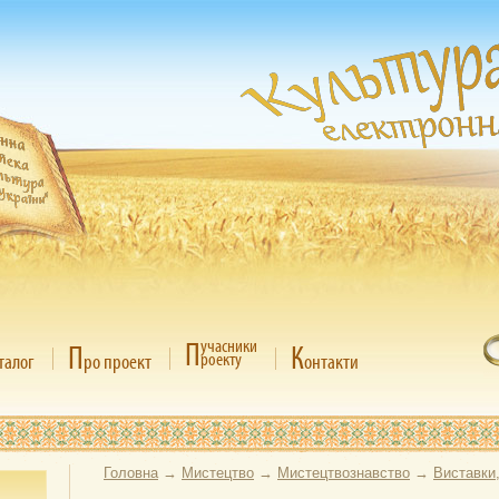
П
учасники
П
К
роекту
талог
ро проект
онтакти
Головна
→
Мистецтво
→
Мистецтвознавство
→
Виставки