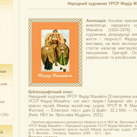
Народний художник УРСР Федір М
Анотація:
Альбом присвяч
живописця, народного х
у
Манайла (1910–1978). 
художника, репродукції ви
життя і творчості Федор
виставки, на яких експону
статтю написав мистецтво
письменник Григорій Ос
українською та російською
жки
ник...
Бібліографічний опис:
Народний художник УРСР Федір Манайло
[Електронна ко
УССР Федор Манайло : кат. вист. творів / Закарпат. обл. у
чки
краєзн. музей, Мемор. музей нар. худож. УРСР Ф. Ф. Манай
Фолтин]. — Електрон. текст. дані (1 файл : 32,1 Мб). — У
3
(30)
(Київ: НБУ ім. Ярослава Мудрого, 2021).
Оригінал друкованого документа зберігається в НБУ ім. Ярослава
УРСР Федір Манайло = Народный художник УССР Федор Манайло : кат. 
упр. культури, Закарпат. краєзн. музей, Мемор. музей нар. худож. УРС
ий
В. Т. Фолтин]. – Ужгород : Карпати, 1990. – 32 с. : фот.