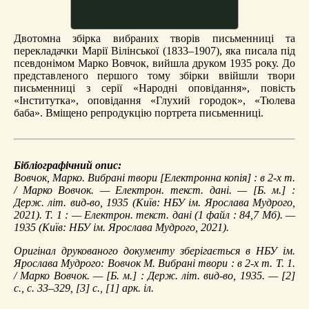
Двотомна збірка вибраних творів письменниці та
перекладачки Марії Вілінської (1833–1907), яка писала під
псевдонімом Марко Вовчок, вийшла друком 1935 року. До
представленого першого тому збірки ввійшли твори
письменниці з серії «Народні оповідання», повість
«Інститутка», оповідання «Глухий городок», «Тюлева
баба». Вміщено репродукцію портрета письменниці.
Бібліографічний опис:
Вовчок, Марко.
Вибрані твори
[Електронна копія] : в 2-х т.
/ Марко Вовчок. — Електрон. текст. дані. — [Б. м.] :
Держ. літ. вид-во, 1935 (Київ: НБУ ім. Ярослава Мудрого,
2021). Т. 1 : — Електрон. текст. дані (1 файл : 84,7 Мб). —
1935 (Київ: НБУ ім. Ярослава Мудрого, 2021).
Оригінал друкованого документу зберігається в НБУ ім.
Ярослава Мудрого: Вовчок М. Вибрані твори : в 2-х т. Т. 1.
/ Марко Вовчок. — [Б. м.] : Держ. літ. вид-во, 1935. — [2]
с., с. 33–329, [3] с., [1] арк. іл.