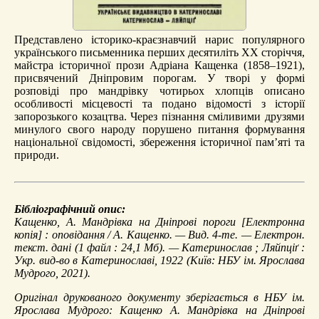
Представлено історико-краєзнавчий нарис популярного
українського письменника перших десятиліть ХХ сторіччя,
майстра історичної прози Адріана Кащенка (1858–1921),
присвячений Дніпровим порогам. У творі у формі
розповіді про мандрівку чотирьох хлопців описано
особливості місцевості та подано відомості з історії
запорозького козацтва. Через пізнання сміливими друзями
минулого свого народу порушено питання формування
національної свідомості, збереження історичної пам’яті та
природи.
Бібліографічний опис:
Кащенко, А.
Мандрівка на Дніпрові пороги
[Електронна
копія] : оповідання / А. Кащенко. — Вид. 4-те. — Електрон.
текст. дані (1 файл : 24,1 Мб). — Катеринослав ; Ляйпціґ :
Укр. вид-во в Катеринославі, 1922 (Київ: НБУ ім. Ярослава
Мудрого, 2021).
Оригінал друкованого документу зберігається в НБУ ім.
Ярослава Мудрого: Кащенко А. Мандрівка на Дніпрові