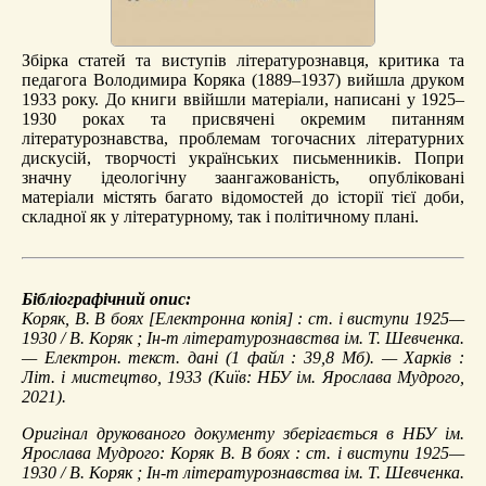
Збірка статей та виступів літературознавця, критика та
педагога Володимира Коряка (1889–1937) вийшла друком
1933 року. До книги ввійшли матеріали, написані у 1925–
1930 роках та присвячені окремим питанням
літературознавства, проблемам тогочасних літературних
дискусій, творчості українських письменників. Попри
значну ідеологічну заангажованість, опубліковані
матеріали містять багато відомостей до історії тієї доби,
складної як у літературному, так і політичному плані.
Бібліографічний опис:
Коряк, В.
В боях
[Електронна копія] : ст. і виступи 1925—
1930 / В. Коряк ; Ін-т літературознавства ім. Т. Шевченка.
— Електрон. текст. дані (1 файл : 39,8 Мб). — Харків :
Літ. і мистецтво, 1933 (Київ: НБУ ім. Ярослава Мудрого,
2021).
Оригінал друкованого документу зберігається в НБУ ім.
Ярослава Мудрого: Коряк В. В боях : ст. і виступи 1925—
1930 / В. Коряк ; Ін-т літературознавства ім. Т. Шевченка.