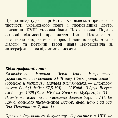
Працю літературознавця Наталі Кістяківської присвячено
творчості українського поета і проповідника другої
половини XVIII сторіччя Івана Некрашевича. Подано
основні відомості про життя Івана Некрашевича,
висвітлено історію його творів. Повністю опубліковано
діалоги та поетичні твори Івана Некрашевича за
автографом і всіма відомими списками.
Бібліографічний опис:
Кістяківська, Наталя.
Твори Івана Некрашевича
українського письменника XVIII віку
[Електронна копія] :
(розвідка й тексти) / Наталя Кістяківська. — Електрон.
текст. дані (1 файл : 67,5 Мб). — У Київі : З друк. Всеукр.
акад. наук, 1929 (Київ: НБУ ім. Ярослава Мудрого, 2021). —
(Пам’ятки мови та письменства давньої України / Видає
Коміс. давнього письменства Всеукр. акад. наук ; за ред.
Вол. Перетца; т. 2, вип. 1).
Оригінал друкованого документу зберігається в НБУ ім.