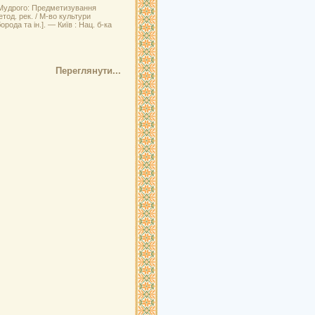
 Мудрого: Предметизування
од. рек. / М-во культури
рода та ін.]. — Київ : Нац. б-ка
Переглянути...