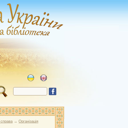
 справа
→
Організація