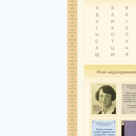
А
Б
В
Д
Е
Є
З
И
І
Ї
К
Л
Н
О
П
С
Т
У
Х
Ц
Ч
Щ
Ю
Я
Нові надходження