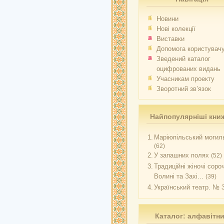
Новини
Нові колекції
Виставки
Допомога користувач
Зведений каталог
оцифрованих видань
Учасникам проекту
Зворотний зв’язок
Найпопулярніші кни
1.
Маріюпільський могиль
(62)
2.
У запашних полях
(52)
3.
Традиційні жіночі соро
Волині та Захі...
(39)
4.
Український театр. № 
Каталог: алфавітн