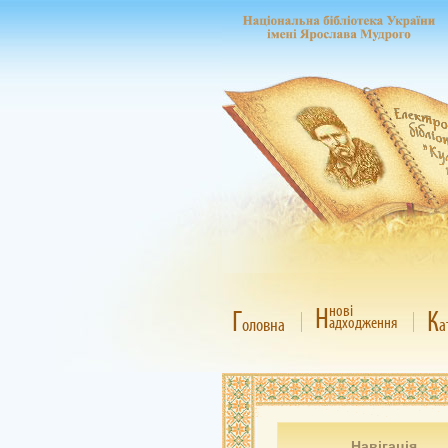
Н
нові
Г
К
адходження
оловна
а
Навігація