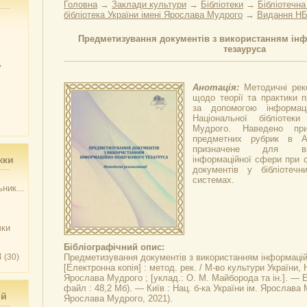
Головна
→
Заклади культури
→
Бібліотеки
→
Бібліотечна
бібліотека України імені Ярослава Мудрого
→
Видання НБ
Предметизування документів з використанням ін
тезауруса
у
Анотація:
Методичні рек
щодо теорії та практики 
за допомогою інформаці
Національної бібліотек
Мудрого. Наведено при
предметних рубрик в 
призначене для вик
жки
інформаційної сфери при с
документів у бібліотечн
системах.
ник...
чки
Бібліографічний опис:
3
(30)
Предметизування документів з використанням інформацій
[Електронна копія] : метод. рек. / М-во культури України, Н
Ярослава Мудрого ; [уклад.: О. М. Майборода та ін.]. — Ел
файл : 48,2 Мб). — Київ : Нац. б-ка України ім. Ярослава 
ий
Ярослава Мудрого, 2021).