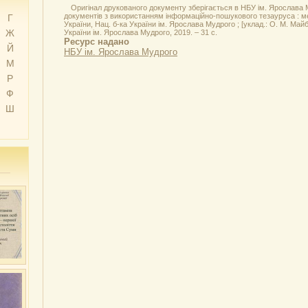
Оригінал друкованого документу зберігається в НБУ ім. Ярослава
документів з використанням інформаційно-пошукового тезауруса : мет
Г
України, Нац. б-ка України ім. Ярослава Мудрого ; [уклад.: О. М. Майбо
Ж
України ім. Ярослава Мудрого, 2019. – 31 с.
Ресурс надано
Й
НБУ ім. Ярослава Мудрого
М
Р
Ф
Ш