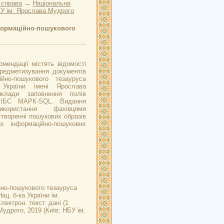
 справа
→
Національна
У ім. Ярослава Мудрого
формаційно-пошукового
омендації містять відомості
предметизування документів
йно-пошукового тезауруса
и України імені Ярослава
клади заповнення полів
АІБС МАРК-SQL. Видання
ористання фахівцями
творенні пошукових образів
их інформаційно-пошукових
но-пошукового тезауруса
ац. б-ка України ім.
ектрон. текст. дані (1
Мудрого, 2019 (Київ: НБУ ім.