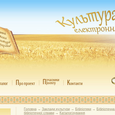
П
учасники
П
К
роекту
талог
ро проект
онтакти
Головна
→
Заклади культури
→
Бібліотеки
→
Бібліотечна
бібліотечної справи
→
Каталогізування