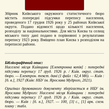
Збірник Київського окружного статистичного бюро
містить попередні підсумки перепису населення,
проведеного 17 грудня 1926 року у 25 районах Київської
округи. Подано відомості щодо кількості населення,
розподілу за національностями. Для міста Києва та селищ
міського типу дані подано в порівнянні з результатами
перепису 1923 року. Вміщено план Києва з розподілом на
переписні райони.
Бібліографічний опис:
Населені місця Київщини
[Електронна копія] : попередні
підсумки перепису 17 груд. 1926 р. / Київ. округ. стат.
бюро. — Електрон. текст. дані (1 файл : 62,4 Мб). — Київ :
[б. в.], 1927 (Київ: НБУ ім. Ярослава Мудрого, 2021).
Оригінал друкованого документу зберігається в НБУ ім.
Ярослава Мудрого: Населені місця Київщини : попередні
підсумки перепису 17 груд. 1926 р. / Київ. округ. стат.
бюро. — Київ : [б. в.], 1927. — 100, [3] с., [1] арк. схем.
плану : табл.