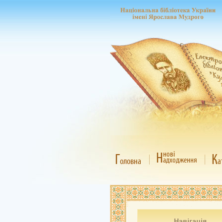
Н
нові
Г
К
адходження
оловна
а
Навігація