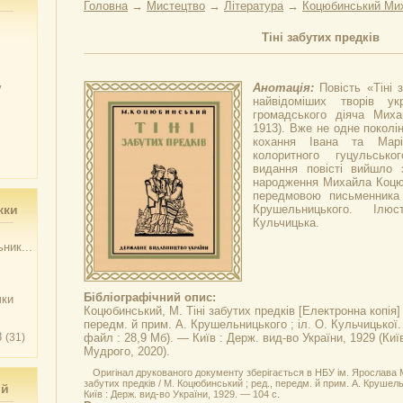
Головна
→
Мистецтво
→
Література
→
Коцюбинський Ми
Тіні забутих предків
у
Анотація:
Повість «Тіні 
найвідоміших творів ук
громадського діяча Миха
1913). Вже не одне поколін
кохання Івана та Марі
колоритного гуцульсько
видання повісті вийшло 
народження Михайла Коцюб
передмовою письменника 
жки
Крушельницького. Ілю
Кульчицька.
ник...
Бібліографічний опис:
чки
Коцюбинський, М.
Тіні забутих предків
[Електронна копія] 
передм. й прим. А. Крушельницького ; іл. О. Кульчицької.
3
(31)
файл : 28,9 Мб). — Київ : Держ. вид-во України, 1929 (Ки
Мудрого, 2020).
Оригінал друкованого документу зберігається в НБУ ім. Ярослава 
забутих предків / М. Коцюбинський ; ред., передм. й прим. А. Крушель
ий
Київ : Держ. вид-во України, 1929. — 104 с.