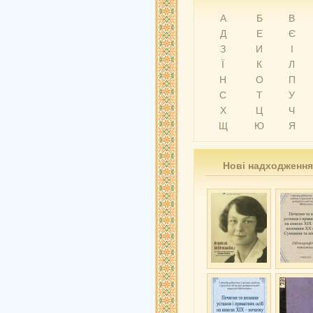
А
Б
В
Д
Е
Є
З
И
І
Ї
К
Л
Н
О
П
С
Т
У
Х
Ц
Ч
Щ
Ю
Я
Нові надходження