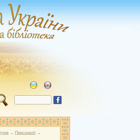
атура
→
Персоналії
→