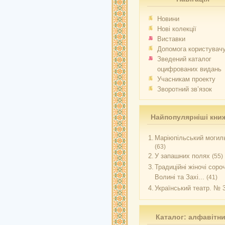
Новини
Нові колекції
Виставки
Допомога користувач
Зведений каталог
оцифрованих видань
Учасникам проекту
Зворотний зв’язок
Найпопулярніші кни
1.
Маріюпільський могиль
(63)
2.
У запашних полях
(55)
3.
Традиційні жіночі соро
Волині та Захі...
(41)
4.
Український театр. № 
Каталог: алфавітн