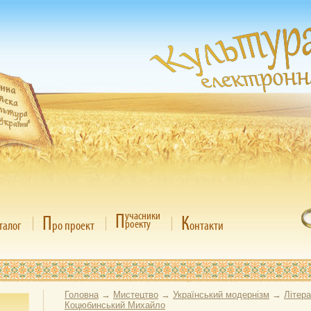
П
учасники
П
К
роекту
талог
ро проект
онтакти
Головна
→
Мистецтво
→
Український модернізм
→
Літер
Коцюбинський Михайло