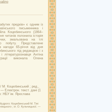
хайло
забутих предків» є одним із
раїнського письменника і
йла Коцюбинського (1864–
ня читачів полонила історія
чки, змальована на тлі
го побуту. Представлене
з нагоди 65-річчя від дня
инського під редакцією і з
і літературознавця Антіна
страції виконала Олена
/ М. Коцюбинський ; ред.,
 — Електрон. текст. дані (1
їв: НБУ ім. Ярослава
Мудрого: Коцюбинський М. Тіні
ницького ; іл. О. Кульчицької. —