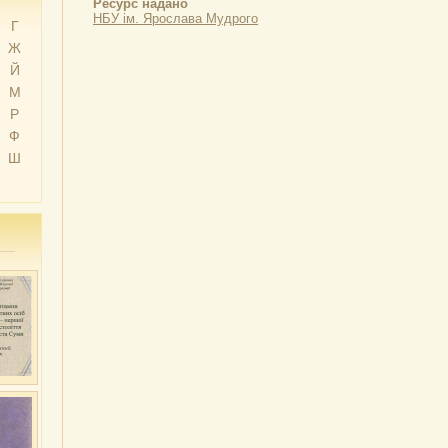
Ресурс надано
НБУ ім. Ярослава Мудрого
Г
Ж
Й
М
Р
Ф
Ш