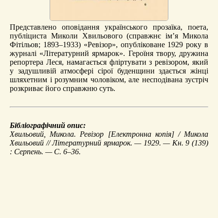
Представлено оповідання українського прозаїка, поета,
публіциста Миколи Хвильового (справжнє ім’я Микола
Фітільов; 1893–1933) «Ревізор», опубліковане 1929 року в
журналі «Літературний ярмарок». Героїня твору, дружина
репортера Леся, намагається фліртувати з ревізором, який
у задушливій атмосфері сірої буденщини здається жінці
шляхетним і розумним чоловіком, але несподівана зустріч
розкриває його справжню суть.
Бібліографічний опис:
Хвильовий, Микола.
Ревізор
[Електронна копія] / Микола
Хвильовий // Літературний ярмарок. — 1929. — Кн. 9 (139)
: Серпень. — С. 6–36.