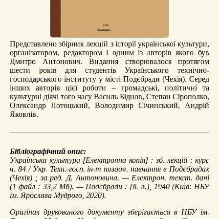
Представлено збірник лекцій з історії української культури,
організатором, редактором і одним із авторів якого був
Дмитро Антонович. Видання створювалося протягом
шести років для студентів Українського технічно-
господарського інституту у місті Подєбради (Чехія). Серед
інших авторів цієї роботи – громадські, політичні та
культурні діячі того часу Василь Біднов, Степан Сірополко,
Олександр Лотоцький, Володимир Січинський, Андрій
Яковлів.
Бібліографічний опис:
Українська культура
[Електронна копія] : зб. лекцій : курс
ч. 84 / Укр. Техн.-госп. ін-т позаоч. навчання в Подєбрадах
(Чехія) ; за ред. Д. Антоновича. — Електрон. текст. дані
(1 файл : 33,2 Мб). — Подєбради : [б. в.], 1940 (Київ: НБУ
ім. Ярослава Мудрого, 2020).
Оригінал друкованого документу зберігається в НБУ ім.