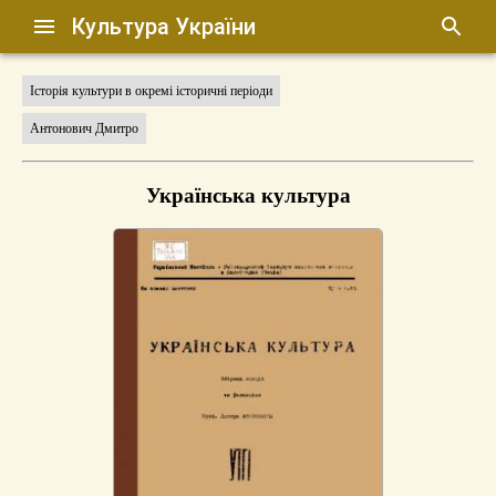
Культура України
Історія культури в окремі історичні періоди
Антонович Дмитро
Українська культура