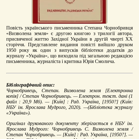
Повість українського письменника Степана Чорнобривця
«Визволена земля» є другою книгою з трилогії автора,
присвяченої життю Західної України в другій чверті ХХ
сторіччя. Представлене видання повісті вийшло друком
1950 року як один з випусків бібліотеки додатків до
журналу «Україна», що виходила під загальною редакцією
письменника, журналіста і критика Юрія Смолича.
Бібліографічний опис:
Чорнобривець, Степан.
Визволена земля
[Електронна
копія] / Степан Чорнобривець. — Електрон. текст. дані (1
файл : 20,9 Мб). — [Київ] : Рад. Україна, [1950?] (Київ:
НБУ ім. Ярослава Мудрого, 2020). —(Бібліотека журналу
«Україна»).
Оригінал друкованого документу зберігається в НБУ ім.
Ярослава Мудрого: Чорнобривець С. Визволена земля /
Степан Чорнобривець. — [Київ] : Рад. Україна, [1950?]. —