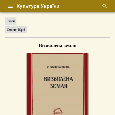
Культура України
Твори
Смолич Юрій
Визволена земля