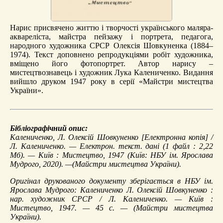
Нарис присвячено життю і творчості українського маляра-
аквареліста, майстра пейзажу і портрета, педагога,
народного художника СРСР Олексія Шовкуненка (1884–
1974). Текст доповнено репродукціями робіт художника,
вміщено його фотопортрет. Автор нарису –
мистецтвознавець і художник Лука Калениченко. Видання
вийшло друком 1947 року в серії «Майстри мистецтва
України».
Бібліографічний опис:
Калениченко, Л.
Олексій Шовкуненко
[Електронна копія] /
Л. Калениченко. — Електрон. текст. дані (1 файл : 2,22
Мб). — Київ : Мистецтво, 1947 (Київ: НБУ ім. Ярослава
Мудрого, 2020). —(Майстри мистецтва України).
Оригінал друкованого документу зберігається в НБУ ім.
Ярослава Мудрого: Калениченко Л. Олексій Шовкуненко :
нар. художник СРСР / Л. Калениченко. — Київ :
Мистецтво, 1947. — 45 с. — (Майстри мистецтва
України).