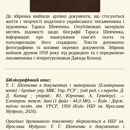
До збірника ввійшли архівні документи, що стосуються
життя і творчості видатного українського письменника і
художника Тараса Шевченка. Опубліковані матеріали
містять відомості щодо біографії Тараса Шевченка,
інформацію про вшанування пам’яті поета та
популяризацію його спадщини. Тексти доповнено
фотографіями та копіями окремих документів. Збірник
вийшов друком 1950 року під редакцією та з передмовою
письменника і літературознавця Давида Копиці.
Бібліографічний опис:
Т. Г. Шевченко в документах і матеріалах
[Електронна
копія] / Архівне упр. МВС Укр. РСР ; [під ред. і з передм. Д.
Д. Копиці ; упоряд.: Ю. Юрченко, А. Грінберг]. —
Електрон. текст. дані (1 файл : 44,0 Мб). — Київ : Держ.
вид-во політ. літ. УРСР, 1950 (Київ: НБУ ім. Ярослава
Мудрого, 2020).
Оригінал друкованого документу зберігається в НБУ ім.
Ярослава Мудрого: Т. Г. Шевченко в документах і