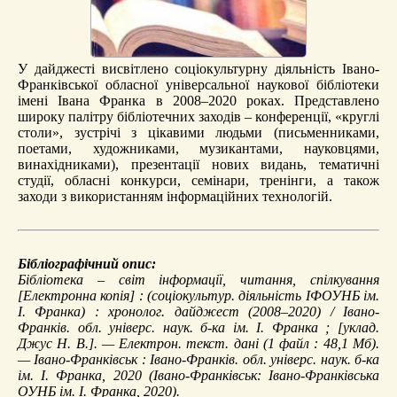
У дайджесті висвітлено соціокультурну діяльність Івано-
Франківської обласної універсальної наукової бібліотеки
імені Івана Франка в 2008–2020 роках. Представлено
широку палітру бібліотечних заходів – конференції, «круглі
столи», зустрічі з цікавими людьми (письменниками,
поетами, художниками, музикантами, науковцями,
винахідниками), презентації нових видань, тематичні
студії, обласні конкурси, семінари, тренінги, а також
заходи з використанням інформаційних технологій.
Бібліографічний опис:
Бібліотека – світ інформації, читання, спілкування
[Електронна копія] : (соціокультур. діяльність ІФОУНБ ім.
І. Франка) : хронолог. дайджест (2008–2020) / Івано-
Франків. обл. універс. наук. б-ка ім. І. Франка ; [уклад.
Джус Н. В.]. — Електрон. текст. дані (1 файл : 48,1 Мб).
— Івано-Франківськ : Івано-Франків. обл. універс. наук. б-ка
ім. І. Франка, 2020 (Івано-Франківськ: Івано-Франківська
ОУНБ ім. І. Франка, 2020).