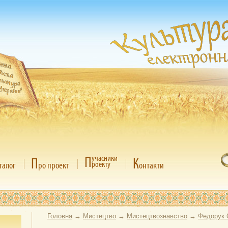
П
учасники
П
К
роекту
талог
ро проект
онтакти
Головна
→
Мистецтво
→
Мистецтвознавство
→
Федорук 