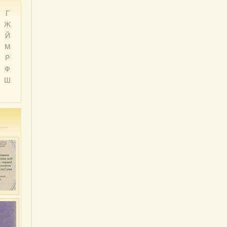
Г
Ж
Й
М
Р
Ф
Ш