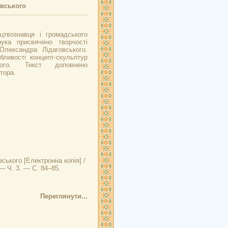
овського
цтвознавця і громадського
ука присвячено творчості
Олександра Лідаговського.
бливості концепт-скульптур
кого. Текст доповнено
тора.
вського
[Електронна копія] /
— Ч. 3. — С. 84–85.
Переглянути...