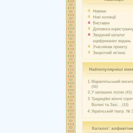
Новини
Нові колекції
Виставки
Допомога користувач
Зведений каталог
оцифрованих видань
Учасникам проекту
Зворотний зв’язок
Найпопулярніші кни
1.
Маріюпільський могиль
(58)
2.
У запашних полях
(43)
3.
Традиційні жіночі соро
Волині та Захі...
(33)
4.
Український театр. № 
Каталог: алфавітн