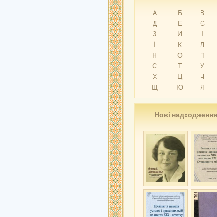
А
Б
В
Д
Е
Є
З
И
І
Ї
К
Л
Н
О
П
С
Т
У
Х
Ц
Ч
Щ
Ю
Я
Нові надходження