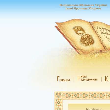
Н
нові
Г
К
адходження
оловна
а
Навігація