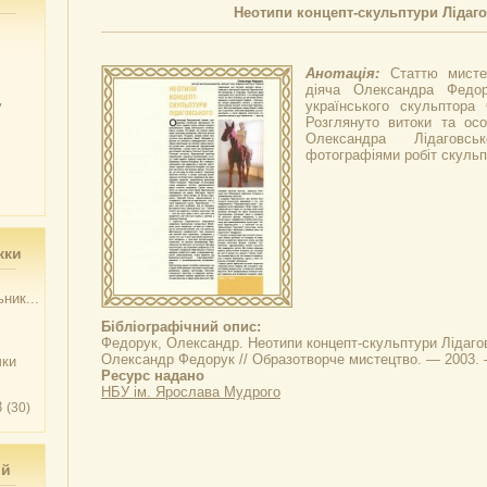
Неотипи концепт-скульптури Лідаг
Анотація:
Статтю мисте
діяча Олександра Федор
у
українського скульптора 
Розглянуто витоки та осо
Олександра Лідаговсь
фотографіями робіт скульп
жки
ник...
Бібліографічний опис:
Федорук, Олександр.
Неотипи концепт-скульптури Лідаго
Олександр Федорук // Образотворче мистецтво. — 2003. 
чки
Ресурс надано
НБУ ім. Ярослава Мудрого
3
(30)
ий