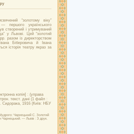
ру
свячений “золотому віку”
 — першого українського
ув створений і утримуваний
да” у Львові. Цей “золотий
 рр. разом із директорством
Івана Біберовича й Івана
ься історія театру якраз за
ктронна копія] : (управа
рон. текст. дані (1 файл :
Ю. Сидорака, 1916 (Київ: НБУ
Мудрого: Чарнецький С. Золотий
н Чарнецький. — Львів : З друк.