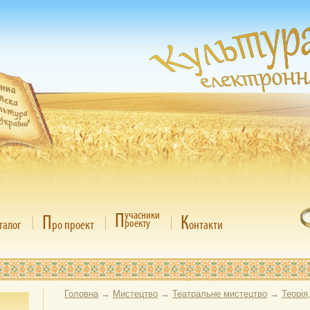
П
учасники
П
К
роекту
талог
ро проект
онтакти
Головна
→
Мистецтво
→
Театральне мистецтво
→
Теорія