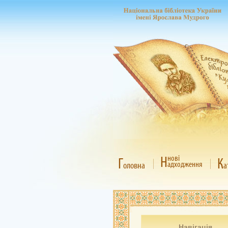
Н
нові
Г
К
адходження
оловна
а
Навігація