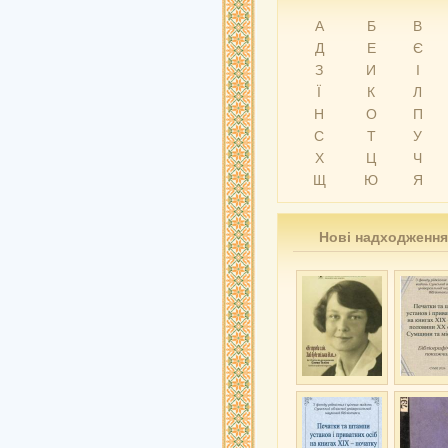
А
Б
В
Д
Е
Є
З
И
І
Ї
К
Л
Н
О
П
С
Т
У
Х
Ц
Ч
Щ
Ю
Я
Нові надходження