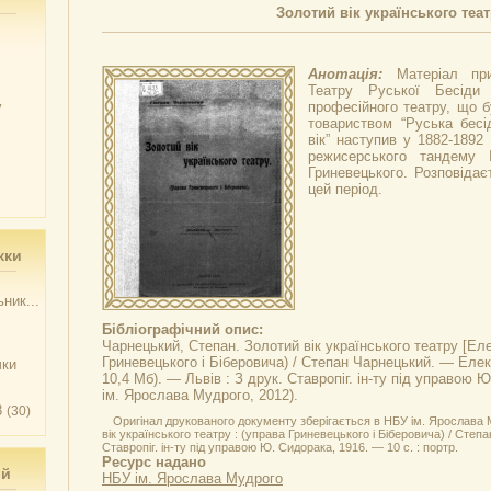
Золотий вік українського теат
Анотація:
Матеріал при
Театру Руської Бесіди
у
професійного театру, що б
товариством “Руська бесі
вік” наступив у 1882-1892
режисерського тандему 
Гриневецького. Розповідаєт
цей період.
жки
ник...
Бібліографічний опис:
Чарнецький, Степан.
Золотий вік українського театру
[Еле
Гриневецького і Біберовича) / Степан Чарнецький. — Елект
чки
10,4 Мб). — Львів : З друк. Ставропіг. ін-ту під управою 
ім. Ярослава Мудрого, 2012).
3
(30)
Оригінал друкованого документу зберігається в НБУ ім. Ярослава 
вік українського театру : (управа Гриневецького і Біберовича) / Степа
Ставропіг. ін-ту під управою Ю. Сидорака, 1916. — 10 с. : портр.
Ресурс надано
ий
НБУ ім. Ярослава Мудрого