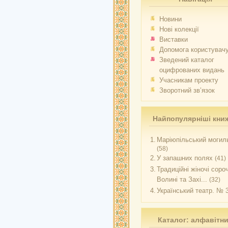
Новини
Нові колекції
Виставки
Допомога користувач
Зведений каталог
оцифрованих видань
Учасникам проекту
Зворотний зв’язок
Найпопулярніші кни
1.
Маріюпільський могиль
(58)
2.
У запашних полях
(41)
3.
Традиційні жіночі соро
Волині та Захі...
(32)
4.
Український театр. № 
Каталог: алфавітн