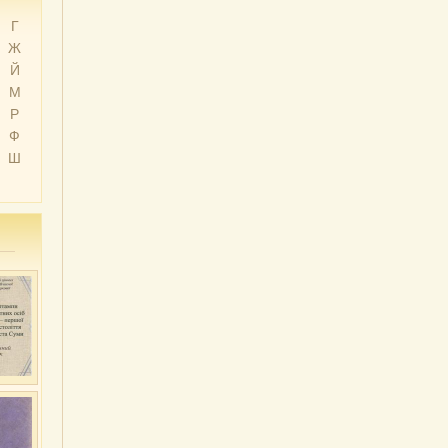
Г
Ж
Й
М
Р
Ф
Ш