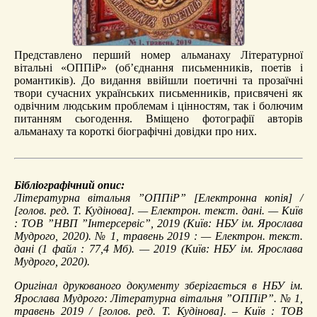
Представлено перший номер альманаху Літературної
вітальні «ОППіР» (об’єднання письменників, поетів і
романтиків). До видання ввійшли поетичні та прозаїчні
твори сучасних українських письменників, присвячені як
одвічним людським проблемам і цінностям, так і болючим
питанням сьогодення. Вміщено фотографії авторів
альманаху та короткі біографічні довідки про них.
Бібліографічний опис:
Літературна вітальня ”ОППіР”
[Електронна копія] /
[голов. ред. Т. Кудінова]. — Електрон. текст. дані. — Київ
: ТОВ ”НВП ”Інтерсервіс”, 2019 (Київ: НБУ ім. Ярослава
Мудрого, 2020). № 1, травень 2019 : — Електрон. текст.
дані (1 файл : 77,4 Мб). — 2019 (Київ: НБУ ім. Ярослава
Мудрого, 2020).
Оригінал друкованого документу зберігається в НБУ ім.
Ярослава Мудрого: Літературна вітальня ”ОППіР”. № 1,
травень 2019 / [голов. ред. Т. Кудінова]. – Київ : ТОВ