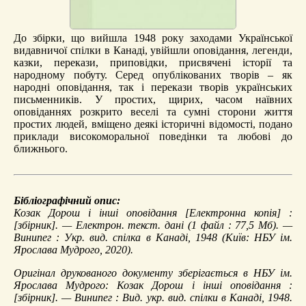
До збірки, що вийшла 1948 року заходами Української
видавничої спілки в Канаді, увійшли оповідання, легенди,
казки, перекази, приповідки, присвячені історії та
народному побуту. Серед опублікованих творів – як
народні оповідання, так і перекази творів українських
письменників. У простих, щирих, часом наївних
оповіданнях розкрито веселі та сумні сторони життя
простих людей, вміщено деякі історичні відомості, подано
приклади високоморальної поведінки та любові до
ближнього.
Бібліографічний опис:
Козак Дорош і інші оповідання
[Електронна копія] :
[збірник]. — Електрон. текст. дані (1 файл : 77,5 Мб). —
Винипег : Укр. вид. спілка в Канаді, 1948 (Київ: НБУ ім.
Ярослава Мудрого, 2020).
Оригінал друкованого документу зберігається в НБУ ім.
Ярослава Мудрого: Козак Дорош і інші оповідання :
[збірник]. — Винипег : Вид. укр. вид. спілки в Канаді, 1948.